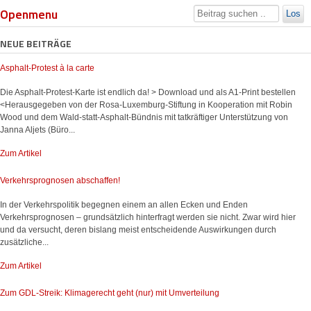
Openmenu
Los
NEUE BEITRÄGE
Asphalt-Protest à la carte
Die Asphalt-Protest-Karte ist endlich da! > Download und als A1-Print bestellen
<Herausgegeben von der Rosa-Luxemburg-Stiftung in Kooperation mit Robin
Wood und dem Wald-statt-Asphalt-Bündnis mit tatkräftiger Unterstützung von
Janna Aljets (Büro...
Zum Artikel
Verkehrsprognosen abschaffen!
In der Verkehrspolitik begegnen einem an allen Ecken und Enden
Verkehrsprognosen – grundsätzlich hinterfragt werden sie nicht. Zwar wird hier
und da versucht, deren bislang meist entscheidende Auswirkungen durch
zusätzliche...
Zum Artikel
Zum GDL-Streik: Klimagerecht geht (nur) mit Umverteilung