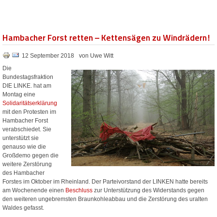
Hambacher Forst retten – Kettensägen zu Windrädern!
12 September 2018
von Uwe Witt
Die
Bundestagsfraktion
DIE LINKE. hat am
Montag eine
Solidaritätserklärung
mit den Protesten im
Hambacher Forst
verabschiedet. Sie
unterstützt sie
genauso wie die
Großdemo gegen die
weitere Zerstörung
des Hambacher
Forstes im Oktober im Rheinland. Der Parteivorstand der LINKEN hatte bereits
am Wochenende einen
Beschluss
zur Unterstützung des Widerstands gegen
den weiteren ungebremsten Braunkohleabbau und die Zerstörung des uralten
Waldes gefasst.