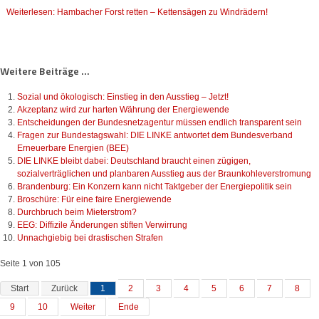
Weiterlesen: Hambacher Forst retten – Kettensägen zu Windrädern!
Weitere Beiträge ...
Sozial und ökologisch: Einstieg in den Ausstieg – Jetzt!
Akzeptanz wird zur harten Währung der Energiewende
Entscheidungen der Bundesnetzagentur müssen endlich transparent sein
Fragen zur Bundestagswahl: DIE LINKE antwortet dem Bundesverband
Erneuerbare Energien (BEE)
DIE LINKE bleibt dabei: Deutschland braucht einen zügigen,
sozialverträglichen und planbaren Ausstieg aus der Braunkohleverstromung
Brandenburg: Ein Konzern kann nicht Taktgeber der Energiepolitik sein
Broschüre: Für eine faire Energiewende
Durchbruch beim Mieterstrom?
EEG: Diffizile Änderungen stiften Verwirrung
Unnachgiebig bei drastischen Strafen
Seite 1 von 105
Start
Zurück
1
2
3
4
5
6
7
8
9
10
Weiter
Ende