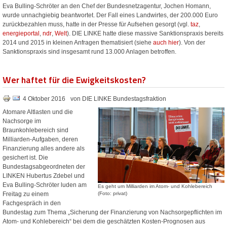
Eva Bulling-Schröter an den Chef der Bundesnetzagentur, Jochen Homann,
wurde unnachgiebig beantwortet. Der Fall eines Landwirtes, der 200.000 Euro
zurückbezahlen muss, hatte in der Presse für Aufsehen gesorgt (vgl.
taz
,
energieportal
,
ndr
,
Welt
). DIE LINKE hatte diese massive Sanktionspraxis bereits
2014 und 2015 in kleinen Anfragen thematisiert (siehe
auch hier
). Von der
Sanktionspraxis sind insgesamt rund 13.000 Anlagen betroffen.
Wer haftet für die Ewigkeitskosten?
4 Oktober 2016
von DIE LINKE Bundestagsfraktion
Atomare Altlasten und die
Nachsorge im
Braunkohlebereich sind
Milliarden-Aufgaben, deren
Finanzierung alles andere als
gesichert ist. Die
Bundestagsabgeordneten der
LINKEN Hubertus Zdebel und
Eva Bulling-Schröter luden am
Es geht um Milliarden im Atom- und Kohlebereich
(Foto: privat)
Freitag zu einem
Fachgespräch in den
Bundestag zum Thema „Sicherung der Finanzierung von Nachsorgepflichten im
Atom- und Kohlebereich“ bei dem die geschätzten Kosten-Prognosen aus