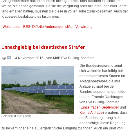
Anlagenbetreiber hatten irrtümlich nicht gemeldet oder dachten fälschlicher
Weise, sie hätten gemeldet. Da sie die Vergütung aber mitunter über zwei Jahre
lang erhalten hatten, mussten sie diese in voller Höhe zurückbezahlen. Auch der
Klageweg bestätigte dies fast immer.
Weiterlesen: EEG: Diffizile Änderungen stiften Verwirrung
Unnachgiebig bei drastischen Strafen
14 November 2016
von MdB Eva Bulling-Schröter
Die Bundesregierung zeigt
sich weiterhin hartleibig bei
den drakonischen Strafen für
Anlagenbetreiber, die ihre
Anlage zu spät bei der
Bundesnetzagentur gemeldet
haben. Erneute Nachfragen
von Eva Bulling-Schröter
(
Einzelfragen September
und
Kleine Anfrage
) ergaben, dass
Solarfeld (Foto: privat)
die Bundesregierung nicht
beabsichtigt, diese Regelung
zu lockern oder eine außergerichtliche Einigung zu finden. Auch ein Brief von