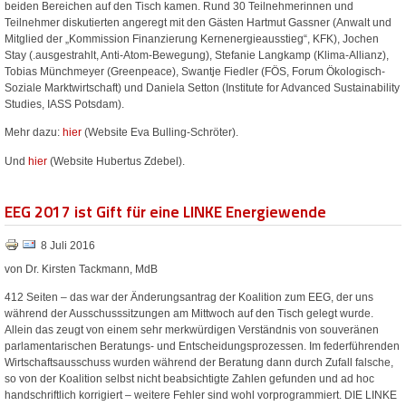
beiden Bereichen auf den Tisch kamen. Rund 30 Teilnehmerinnen und
Teilnehmer diskutierten angeregt mit den Gästen Hartmut Gassner (Anwalt und
Mitglied der „Kommission Finanzierung Kernenergieausstieg“, KFK), Jochen
Stay (.ausgestrahlt, Anti-Atom-Bewegung), Stefanie Langkamp (Klima-Allianz),
Tobias Münchmeyer (Greenpeace), Swantje Fiedler (FÖS, Forum Ökologisch-
Soziale Marktwirtschaft) und Daniela Setton (Institute for Advanced Sustainability
Studies, IASS Potsdam).
Mehr dazu:
hier
(Website Eva Bulling-Schröter).
Und
hier
(Website Hubertus Zdebel).
EEG 2017 ist Gift für eine LINKE Energiewende
8 Juli 2016
von Dr. Kirsten Tackmann, MdB
412 Seiten – das war der Änderungsantrag der Koalition zum EEG, der uns
während der Ausschusssitzungen am Mittwoch auf den Tisch gelegt wurde.
Allein das zeugt von einem sehr merkwürdigen Verständnis von souveränen
parlamentarischen Beratungs- und Entscheidungsprozessen. Im federführenden
Wirtschaftsausschuss wurden während der Beratung dann durch Zufall falsche,
so von der Koalition selbst nicht beabsichtigte Zahlen gefunden und ad hoc
handschriftlich korrigiert – weitere Fehler sind wohl vorprogrammiert. DIE LINKE