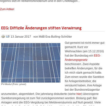
Ärgernis sitzt im Verkehrsministerium und in den Chefetagen...
Zum Artikel
EEG: Diffizile Änderungen stiften Verwirrung
13 Januar 2017
von MdB Eva Bulling-Schröter
Gut gemeint ist nicht immer gut
gemacht. Kurz vor
Weihnachten (am 15.12.2016)
hat der Bundestag ein
EEG-
Änderungsgesetz
beschlossen. Zwei Aspekte
betreffen Änderungen, für die
ich mich stark gemacht hatte.
Zum einen wurde die Sanktion
für Anlagenbetreiber, die
PV-Modul (Foto: privat)
versäumt haben, ihre Anlage
bei der Bundesnetzagentur
anzumelden, abgemildert. Die jahrelang diskutierte (siehe
hier
) überzogene
Sanktionsregelung ist zum Teil zurückgenommen worden. Bislang galt: Bei
Anlagen wird die EEG-Vergütung bei Meldeversäumnis auf Null gesetzt. Viele