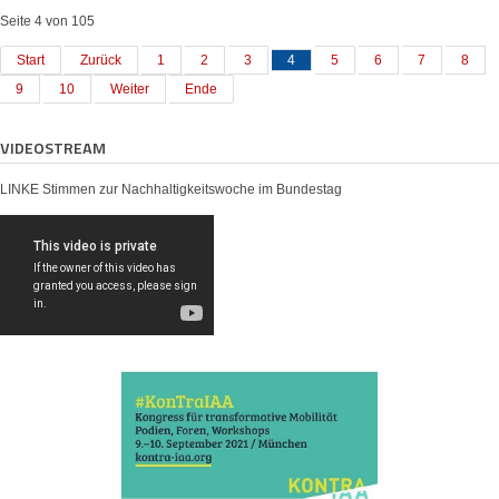
Seite 4 von 105
Start
Zurück
1
2
3
4
5
6
7
8
9
10
Weiter
Ende
VIDEOSTREAM
LINKE Stimmen zur Nachhaltigkeitswoche im Bundestag