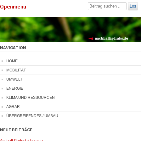
Openmenu
Los
NAVIGATION
HOME
MOBILITÄT
UMWELT
ENERGIE
KLIMA UND RESSOURCEN
AGRAR
ÜBERGREIFENDES / UMBAU
NEUE BEITRÄGE
Asphalt-Protest à la carte