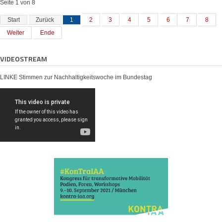
Seite 1 von 8
Start
Zurück
1
2
3
4
5
6
7
8
Weiter
Ende
VIDEOSTREAM
LINKE Stimmen zur Nachhaltigkeitswoche im Bundestag