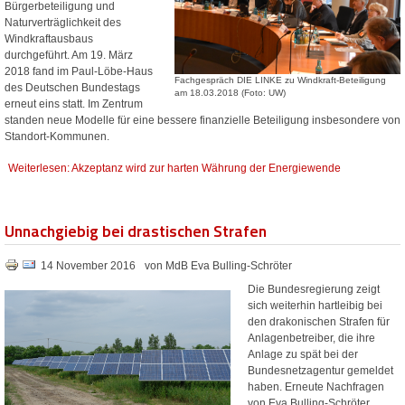
Bürgerbeteiligung und
Naturverträglichkeit des
Windkraftausbaus
durchgeführt. Am 19. März
2018 fand im Paul-Löbe-Haus
Fachgespräch DIE LINKE zu Windkraft-Beteiligung
des Deutschen Bundestags
am 18.03.2018 (Foto: UW)
erneut eins statt. Im Zentrum
standen neue Modelle für eine bessere finanzielle Beteiligung insbesondere von
Standort-Kommunen.
Weiterlesen: Akzeptanz wird zur harten Währung der Energiewende
Unnachgiebig bei drastischen Strafen
14 November 2016
von MdB Eva Bulling-Schröter
Die Bundesregierung zeigt
sich weiterhin hartleibig bei
den drakonischen Strafen für
Anlagenbetreiber, die ihre
Anlage zu spät bei der
Bundesnetzagentur gemeldet
haben. Erneute Nachfragen
von Eva Bulling-Schröter