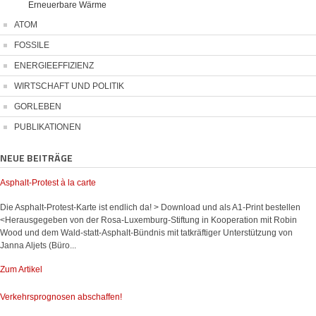
Erneuerbare Wärme
ATOM
FOSSILE
ENERGIEEFFIZIENZ
WIRTSCHAFT UND POLITIK
GORLEBEN
PUBLIKATIONEN
NEUE BEITRÄGE
Asphalt-Protest à la carte
Die Asphalt-Protest-Karte ist endlich da! > Download und als A1-Print bestellen
<Herausgegeben von der Rosa-Luxemburg-Stiftung in Kooperation mit Robin
Wood und dem Wald-statt-Asphalt-Bündnis mit tatkräftiger Unterstützung von
Janna Aljets (Büro...
Zum Artikel
Verkehrsprognosen abschaffen!