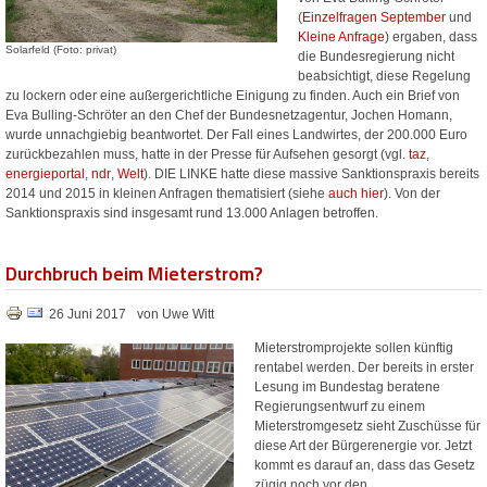
(
Einzelfragen September
und
Kleine Anfrage
) ergaben, dass
Solarfeld (Foto: privat)
die Bundesregierung nicht
beabsichtigt, diese Regelung
zu lockern oder eine außergerichtliche Einigung zu finden. Auch ein Brief von
Eva Bulling-Schröter an den Chef der Bundesnetzagentur, Jochen Homann,
wurde unnachgiebig beantwortet. Der Fall eines Landwirtes, der 200.000 Euro
zurückbezahlen muss, hatte in der Presse für Aufsehen gesorgt (vgl.
taz
,
energieportal
,
ndr
,
Welt
). DIE LINKE hatte diese massive Sanktionspraxis bereits
2014 und 2015 in kleinen Anfragen thematisiert (siehe
auch hier
). Von der
Sanktionspraxis sind insgesamt rund 13.000 Anlagen betroffen.
Durchbruch beim Mieterstrom?
26 Juni 2017
von Uwe Witt
Mieterstromprojekte sollen künftig
rentabel werden. Der bereits in erster
Lesung im Bundestag beratene
Regierungsentwurf zu einem
Mieterstromgesetz sieht Zuschüsse für
diese Art der Bürgerenergie vor. Jetzt
kommt es darauf an, dass das Gesetz
zügig noch vor den