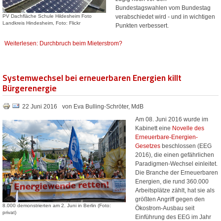
Bundestagswahlen vom Bundestag
PV Dachfläche Schule Hildesheim Foto
verabschiedet wird - und in wichtigen
Landkreis Hindesheim, Foto: Flickr
Punkten verbessert.
Weiterlesen: Durchbruch beim Mieterstrom?
Systemwechsel bei erneuerbaren Energien killt
Bürgerenergie
22 Juni 2016
von Eva Bulling-Schröter, MdB
Am 08. Juni 2016 wurde im
Kabinett eine
Novelle des
Erneuerbare-Energien-
Gesetzes
beschlossen (EEG
2016), die einen gefährlichen
Paradigmen-Wechsel einleitet.
Die Branche der Erneuerbaren
Energien, die rund 360.000
Arbeitsplätze zählt, hat sie als
größten Angriff gegen den
8.000 demonstrierten am 2. Juni in Berlin (Foto:
Ökostrom-Ausbau seit
privat)
Einführung des EEG im Jahr