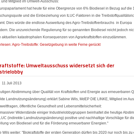
 und Mitglied im Umwelt-Ausschuss:
uropaparlament hat heute für eine Obergrenze von 6% Biodiesel in Bezug auf die
chungsquote und die Einbeziehung von ILUC-Faktoren in die Treibstoffqualitätsric
mmt. Dies würde die endlose Ausweitung des Agro-Treibstoffverbrauchs in Europa
dern. Die unzureichende Regulierung für so genannten Biodiesel reicht jedoch nic
e aktuellen katastrophalen Konsequenzen von Agrarkraftstoffen einzudämmen.
rlesen: Agro-Treibstoffe: Gesetzgebung in weite Ferne gerückt
raftstoffe: Umweltausschuss widersetzt sich der
strielobby
11 Juli 2013
eutigen Abstimmung über Qualität von Kraftstoffen und Energie aus erneuerbaren 
rekte Landnutzungsänderung) erklärt Sabine Wils, MdEP DIE LINKE, Mitglied im Au
weltfragen, öffentliche Gesundheit und Lebensmittelsicherheit:
z massiver Widerstände einiger Industrielobbygruppen beinhaltet die heutige Abst
ILUC (indirekte Landnutzungsänderung) positive und nachhaltige Vorschläge für di
llung von Biodiesel und für die Förderung erneuerbarer Energien."
 Wils weiter: "Biokraftstoffe der ersten Generation dürfen bis 2020 nur noch bis zu 