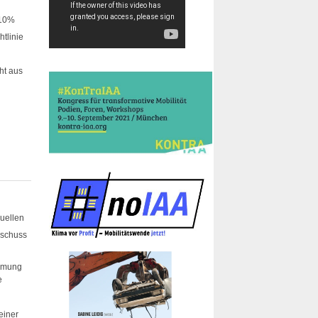
 10%
htlinie
ht aus
Quellen
sschuss
immung
e
einer