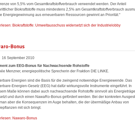
renze von 5,5% vom Gesamtkraftstoffverbrauch verwendet werden. Der Anteil
hrittlicher Biokraftstoffe muss mindestens 2,5% am Gesamtkraftstoffverbrauch aus
ie Energiegewinnung aus erneuerbaren Ressourcen gewinnt an Priorität."
rlesen: Biokraftstoffe: Umweltausschuss widersetzt sich der Industrielobby
aro-Bonus
16 September 2010
ment zum EEG-Bonus für Nachwachsende Rohstoffe
hée Menzner, energiepolitische Sprecherin der Fraktion DIE LINKE.
erbare Energien sind die Basis für die zwingend notwendige Energiewende. Das
erbare-Energien-Gesetz (EEG) hat dafür wirkungsvolle Instrumente eingeführt. In
sem Maße können dabei auch nachwachsende Rohstoffe sinnvoll als Energieträge
setzt und durch einen NawaRo-Bonus gefördert werden. Bei der konkreten Ausgest
man aber die Konsequenzen im Auge behalten, die der übermäßige Anbau von
epflanzen mit sich bringt.
erlesen: Nawaro-Bonus