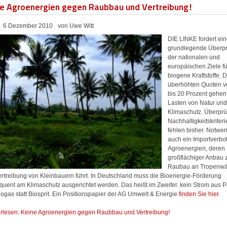
ne Agroenergien gegen Raubbau und Vertreibung!
6 Dezember 2010
von Uwe Witt
DIE LINKE fordert ei
grundlegende Überp
der nationalen und
europäischen Ziele fü
biogene Kraftstoffe. D
überhöhten Quoten v
bis 20 Prozent gehen
Lasten von Natur un
Klimaschutz. Überprü
Nachhaltigkeitskriter
fehlen bisher. Notwen
auch ein Importverbot
Agroenergien, deren
großflächiger Anbau 
Raubau an Tropenwä
ertreibung von Kleinbauern führt. In Deutschland muss die Bioenergie-Förderung
quent am Klimaschutz ausgerichtet werden. Das heißt im Zweifel: kein Strom aus 
ogas statt Biosprit. Ein Positionspapier der AG Umwelt & Energie
finden Sie hier
.
rlesen: Keine Agroenergien gegen Raubbau und Vertreibung!