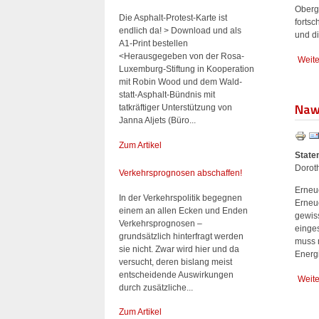
Oberg
Die Asphalt-Protest-Karte ist
fortsc
endlich da! > Download und als
und d
A1-Print bestellen
<Herausgegeben von der Rosa-
Weite
Luxemburg-Stiftung in Kooperation
mit Robin Wood und dem Wald-
statt-Asphalt-Bündnis mit
Naw
tatkräftiger Unterstützung von
Janna Aljets (Büro...
Zum Artikel
State
Dorot
Verkehrsprognosen abschaffen!
Erneu
In der Verkehrspolitik begegnen
Erneu
einem an allen Ecken und Enden
gewis
Verkehrsprognosen –
einge
grundsätzlich hinterfragt werden
muss 
sie nicht. Zwar wird hier und da
Energi
versucht, deren bislang meist
entscheidende Auswirkungen
Weit
durch zusätzliche...
Zum Artikel