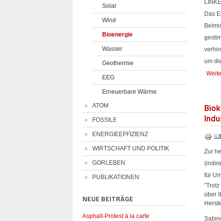
LINKE
Solar
Das E
Wind
Beimis
Bioenergie
gesti
Wasser
verhin
um di
Geothermie
Weite
EEG
Erneuerbare Wärme
Biok
ATOM
Indu
FOSSILE
ENERGIEEFFIZIENZ
WIRTSCHAFT UND POLITIK
Zur h
GORLEBEN
(indi
für Um
PUBLIKATIONEN
"Trot
über 
NEUE BEITRÄGE
Herste
Asphalt-Protest à la carte
Sabine