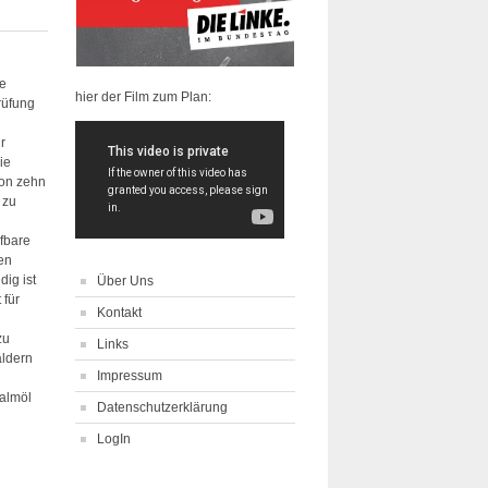
ne
hier der Film zum Plan:
rüfung
r
ie
on zehn
 zu
d
fbare
ien
dig ist
Über Uns
 für
Kontakt
zu
Links
ldern
Impressum
Palmöl
Datenschutzerklärung
LogIn