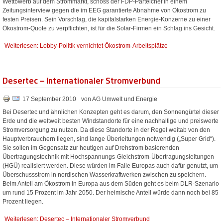
Wettbwerb auf dem Strommarkt, schoss der FDP-Parteichef in einem
Zeitungsinterview gegen die im EEG garantierte Abnahme von Ökostrom zu
festen Preisen. Sein Vorschlag, die kapitalstarken Energie-Konzerne zu einer
Ökostrom-Quote zu verpflichten, ist für die Solar-Firmen ein Schlag ins Gesicht.
Weiterlesen: Lobby-Politik vernichtet Ökostrom-Arbeitsplätze
Desertec – Internationaler Stromverbund
17 September 2010
von AG Umwelt und Energie
Bei Desertec und ähnlichen Konzepten geht es darum, den Sonnengürtel dieser
Erde und die weltweit besten Windstandorte für eine nachhaltige und preiswerte
Stromversorgung zu nutzen. Da diese Standorte in der Regel weitab von den
Hauptverbrauchern liegen, sind lange Überleitungen notwendig („Super Grid“).
Sie sollen im Gegensatz zur heutigen auf Drehstrom basierenden
Übertragungstechnik mit Hochspannungs-Gleichstrom-Übertragungsleitungen
(HGÜ) realisiert werden. Diese würden im Falle Europas auch dafür genutzt, um
Überschussstrom in nordischen Wasserkraftwerken zwischen zu speichern.
Beim Anteil am Ökostrom in Europa aus dem Süden geht es beim DLR-Szenario
um rund 15 Prozent im Jahr 2050. Der heimische Anteil würde dann noch bei 85
Prozent liegen.
Weiterlesen: Desertec – Internationaler Stromverbund