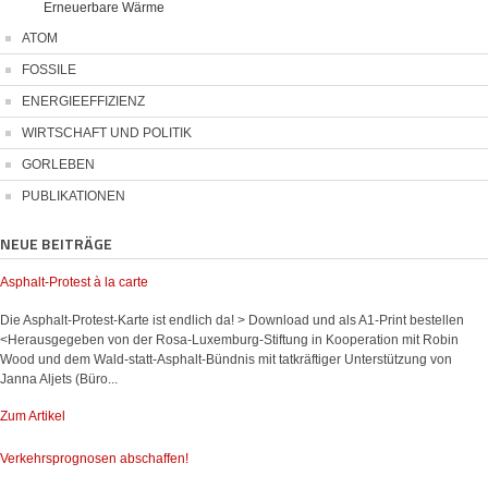
Erneuerbare Wärme
ATOM
FOSSILE
ENERGIEEFFIZIENZ
WIRTSCHAFT UND POLITIK
GORLEBEN
PUBLIKATIONEN
NEUE BEITRÄGE
Asphalt-Protest à la carte
Die Asphalt-Protest-Karte ist endlich da! > Download und als A1-Print bestellen
<Herausgegeben von der Rosa-Luxemburg-Stiftung in Kooperation mit Robin
Wood und dem Wald-statt-Asphalt-Bündnis mit tatkräftiger Unterstützung von
Janna Aljets (Büro...
Zum Artikel
Verkehrsprognosen abschaffen!