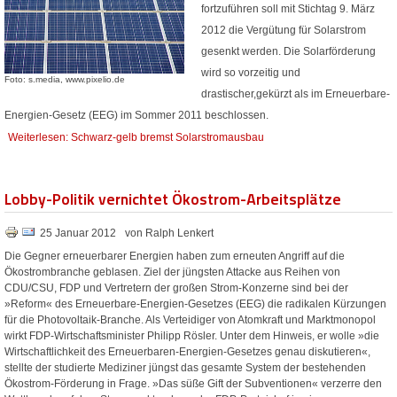
fortzuführen soll mit Stichtag 9. März
2012 die Vergütung für Solarstrom
gesenkt werden. Die Solarförderung
wird so vorzeitig und
Foto: s.media, www.pixelio.de
drastischer,gekürzt als im Erneuerbare-
Energien-Gesetz (EEG) im Sommer 2011 beschlossen.
Weiterlesen: Schwarz-gelb bremst Solarstromausbau
Lobby-Politik vernichtet Ökostrom-Arbeitsplätze
25 Januar 2012
von Ralph Lenkert
Die Gegner erneuerbarer Energien haben zum erneuten Angriff auf die
Ökostrombranche geblasen. Ziel der jüngsten Attacke aus Reihen von
CDU/CSU, FDP und Vertretern der großen Strom-Konzerne sind bei der
»Reform« des Erneuerbare-Energien-Gesetzes (EEG) die radikalen Kürzungen
für die Photovoltaik-Branche. Als Verteidiger von Atomkraft und Marktmonopol
wirkt FDP-Wirtschaftsminister Philipp Rösler. Unter dem Hinweis, er wolle »die
Wirtschaftlichkeit des Erneuerbaren-Energien-Gesetzes genau diskutieren«,
stellte der studierte Mediziner jüngst das gesamte System der bestehenden
Ökostrom-Förderung in Frage. »Das süße Gift der Subventionen« verzerre den