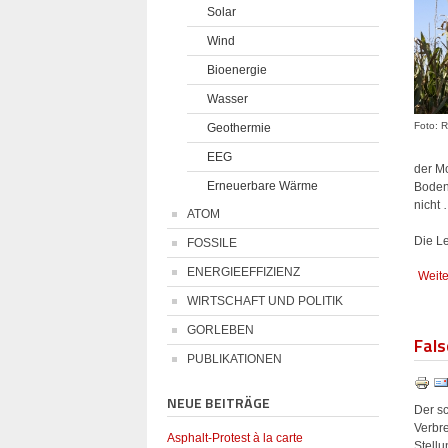
Solar
Wind
Bioenergie
Wasser
Foto: R
Geothermie
EEG
der Mo
Erneuerbare Wärme
Boden 
nicht
ATOM
Die L
FOSSILE
ENERGIEEFFIZIENZ
Weite
WIRTSCHAFT UND POLITIK
GORLEBEN
Fals
PUBLIKATIONEN
NEUE BEITRÄGE
Der sc
Verbr
Asphalt-Protest à la carte
Stell