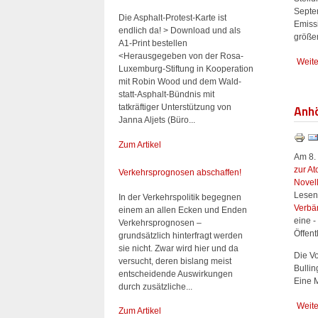
Septe
Die Asphalt-Protest-Karte ist
Emiss
endlich da! > Download und als
größe
A1-Print bestellen
<Herausgegeben von der Rosa-
Weite
Luxemburg-Stiftung in Kooperation
mit Robin Wood und dem Wald-
statt-Asphalt-Bündnis mit
Anhö
tatkräftiger Unterstützung von
Janna Aljets (Büro...
Zum Artikel
Am 8. 
zur A
Verkehrsprognosen abschaffen!
Novel
Lesen
In der Verkehrspolitik begegnen
Verbä
einem an allen Ecken und Enden
eine -
Verkehrsprognosen –
Öffent
grundsätzlich hinterfragt werden
sie nicht. Zwar wird hier und da
Die V
versucht, deren bislang meist
Bullin
entscheidende Auswirkungen
Eine 
durch zusätzliche...
Weite
Zum Artikel