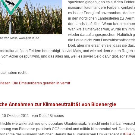
spazieren gingen, gab es auf den Felde
maisgrün kaum andere Farben. Konkret 
es ist der Energiepflanzenanbau, der be
in den nördlichen Landesteilen zu „Verm
der Landschaft führt. Wenn ich in meine
Wahlkreis unterwegs war, wurde ich imm
wieder darauf angesprochen. Natürlich 
olf van Melis, www.pixelio.de
die Leute nicht zum Landwirtschaftsbetri
Dorf, aber mir erzählen sie, dass sie da
nokultur auf den Feldern beunruhigt: so viel Mais, und wie bei dem vielen Regen 
vom Acker gespült wird, und das alles nur, weil es soviel Geld dafür gibt, sonst wär
 …
eute haben recht.
rlesen: Die Erneuerbaren geraten in Verruf
che Annahmen zur Klimaneutralität von Bioenergie
10 Oktober 2011
von Detlef Bimboes
hlichte wie wirkmächtige und populäre Glaubenssatz ist nicht mehr haltbar, wonac
ennung von Biomasse praktisch CO2-neutral und mithin klimaneutral sei. Das beleg
ungnahme des wissenschaftlichen Beirats der Europäischen Umweltagentur (
EEA
)