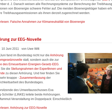
mber d. J. Danach weisen alle Rechnungssysteme zur Berechnung der Treibhaus
ionen von Bioenergie schwere Fehler auf. Die meisten Bioenergieträger haben erh
re Treibhausgasemissionen als ihnen derzeit zugerechnet werden.
rlesen: Falsche Annahmen zur Klimaneutralität von Bioenergie
rung zur EEG-Novelle
10 Juni 2011
von Uwe Witt
Juni fand im Bundestag nicht nur die
Anhörung
tomgesetznovelle
statt, sondern auch die zur
le des Erneuerbaren Energien-Gesetz-EEG
.
 Sie die
Stellungnahmen der ExpertInnen und
nde
zu dieser Anhörung. Und hier finden Sie
 sehr knappe -
Zusammenfassung
der
lichkeitsarbeit des Bundestages.
orsitzende des Umweltausschusses Eva
g-Schröter (LINKE) leitete beide Anhörungen.
Mammut-Veranstaltung im Doppelpack: Einschließlich
rlesen: Anhörung zur EEG-Novelle