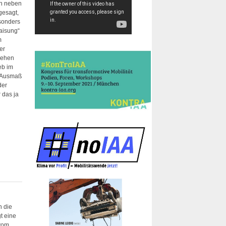
rn neben
gesagt,
sonders
aisung“
m
er
gehen
eb im
s Ausmaß
der
 das ja
h die
t eine
 vom