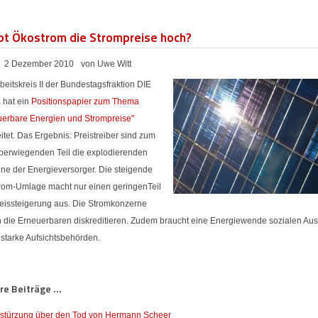
bt Ökostrom die Strompreise hoch?
2 Dezember 2010
von Uwe Witt
beitskreis II der Bundestagsfraktion DIE
 hat ein
Positionspapier zum Thema
uerbare Energien und Strompreise"
itet. Das Ergebnis: Preistreiber sind zum
überwiegenden Teil die explodierenden
ne der Energieversorger. Die steigende
rom-Umlage macht nur einen geringenTeil
reissteigerung aus. Die Stromkonzerne
n die Erneuerbaren diskreditieren. Zudem braucht eine Energiewende sozialen Aus
 starke Aufsichtsbehörden.
e Beiträge ...
stürzung über den Tod von Hermann Scheer