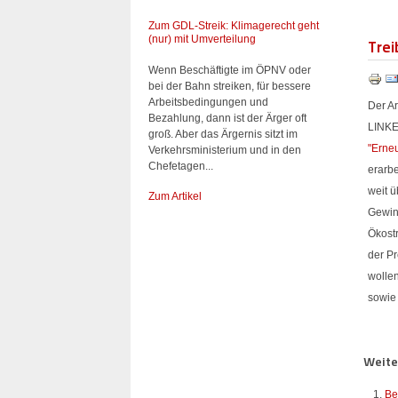
Zum GDL-Streik: Klimagerecht geht
(nur) mit Umverteilung
Trei
Wenn Beschäftigte im ÖPNV oder
bei der Bahn streiken, für bessere
Arbeitsbedingungen und
Der Ar
Bezahlung, dann ist der Ärger oft
LINKE
groß. Aber das Ärgernis sitzt im
"Erne
Verkehrsministerium und in den
Chefetagen...
erarbe
weit 
Zum Artikel
Gewin
Ökost
der P
wolle
sowie
Weiter
Be