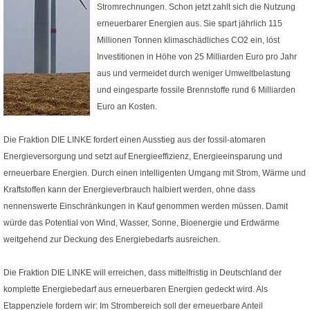
Stromrechnungen. Schon jetzt zahlt sich die Nutzung
erneuerbarer Energien aus. Sie spart jährlich 115
Millionen Tonnen klimaschädliches CO2 ein, löst
Investitionen in Höhe von 25 Milliarden Euro pro Jahr
aus und vermeidet durch weniger Umweltbelastung
und eingesparte fossile Brennstoffe rund 6 Milliarden
Euro an Kosten.
Die Fraktion DIE LINKE fordert einen Ausstieg aus der fossil-atomaren
Energieversorgung und setzt auf Energieeffizienz, Energieeinsparung und
erneuerbare Energien. Durch einen intelligenten Umgang mit Strom, Wärme und
Kraftstoffen kann der Energieverbrauch halbiert werden, ohne dass
nennenswerte Einschränkungen in Kauf genommen werden müssen. Damit
würde das Potential von Wind, Wasser, Sonne, Bioenergie und Erdwärme
weitgehend zur Deckung des Energiebedarfs ausreichen.
Die Fraktion DIE LINKE will erreichen, dass mittelfristig in Deutschland der
komplette Energiebedarf aus erneuerbaren Energien gedeckt wird. Als
Etappenziele fordern wir: Im Strombereich soll der erneuerbare Anteil