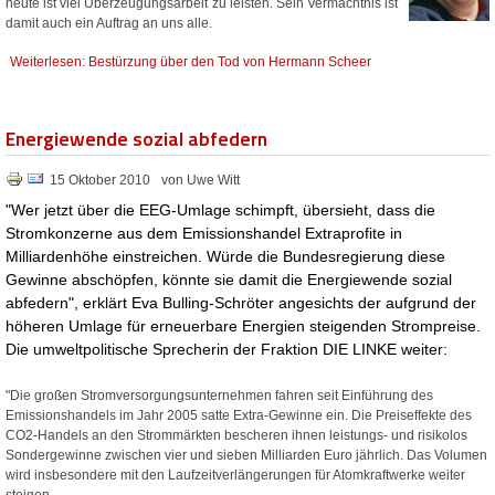
heute ist viel Überzeugungsarbeit zu leisten. Sein Vermächtnis ist
damit auch ein Auftrag an uns alle.
Weiterlesen: Bestürzung über den Tod von Hermann Scheer
Energiewende sozial abfedern
15 Oktober 2010
von Uwe Witt
"Wer jetzt über die EEG-Umlage schimpft, übersieht, dass die
Stromkonzerne aus dem Emissionshandel Extraprofite in
Milliardenhöhe einstreichen. Würde die Bundesregierung diese
Gewinne abschöpfen, könnte sie damit die Energiewende sozial
abfedern", erklärt Eva Bulling-Schröter angesichts der aufgrund der
höheren Umlage für erneuerbare Energien steigenden Strompreise.
Die umweltpolitische Sprecherin der Fraktion DIE LINKE weiter:
"Die großen Stromversorgungsunternehmen fahren seit Einführung des
Emissionshandels im Jahr 2005 satte Extra-Gewinne ein. Die Preiseffekte des
CO2-Handels an den Strommärkten bescheren ihnen leistungs- und risikolos
Sondergewinne zwischen vier und sieben Milliarden Euro jährlich. Das Volumen
wird insbesondere mit den Laufzeitverlängerungen für Atomkraftwerke weiter
steigen.