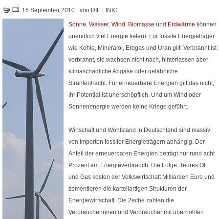
16 September 2010
von DIE LINKE
Sonne
,
Wasser
,
Wind
,
Biomasse
und
Erdwärme
können
unendlich viel Energie liefern. Für fossile Energieträger
wie Kohle, Mineralöl, Erdgas und Uran gilt: Verbrannt ist
verbrannt, sie wachsen nicht nach, hinterlassen aber
klimaschädliche Abgase oder gefährliche
Strahlenfracht. Für erneuerbare Energien gilt das nicht,
ihr Potential ist unerschöpflich. Und um Wind oder
Sonnenenergie werden keine Kriege geführt.
Wirtschaft und Wohlstand in Deutschland sind massiv
von Importen fossiler Energieträgern abhängig. Der
Anteil der erneuerbaren Energien beträgt nur rund acht
Prozent am Energieverbrauch. Die Folge: Teures Öl
und Gas kosten der Volkswirtschaft Milliarden Euro und
zementieren die kartellartigen Strukturen der
Energiewirtschaft. Die Zeche zahlen die
Verbraucherinnen und Verbraucher mit überhöhten