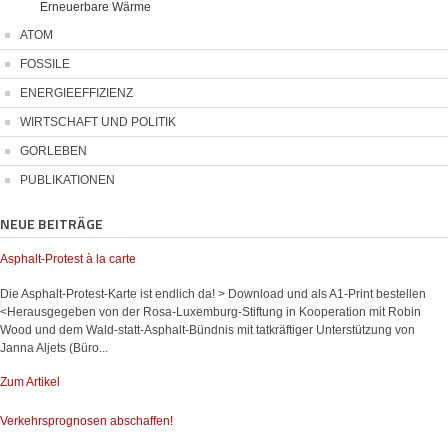
Erneuerbare Wärme
ATOM
FOSSILE
ENERGIEEFFIZIENZ
WIRTSCHAFT UND POLITIK
GORLEBEN
PUBLIKATIONEN
NEUE BEITRÄGE
Asphalt-Protest à la carte
Die Asphalt-Protest-Karte ist endlich da! > Download und als A1-Print bestellen
<Herausgegeben von der Rosa-Luxemburg-Stiftung in Kooperation mit Robin
Wood und dem Wald-statt-Asphalt-Bündnis mit tatkräftiger Unterstützung von
Janna Aljets (Büro...
Zum Artikel
Verkehrsprognosen abschaffen!