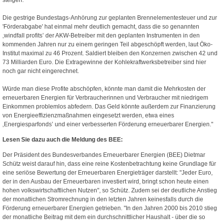
Die gestrige Bundestags-Anhörung zur geplanten Brennelementesteuer und zur
'Förderabgabe' hat einmal mehr deutlich gemacht, dass die so genannten
‚windfall profits’ der AKW-Betreiber mit den geplanten Instrumenten in den
kommenden Jahren nur zu einem geringen Teil abgeschöpft werden, laut Öko-
Institut maximal zu 46 Prozent. Saldiert bleiben den Konzernen zwischen 42 und
73 Milliarden Euro. Die Extragewinne der Kohlekraftwerksbetreiber sind hier
noch gar nicht eingerechnet.
Würde man diese Profite abschöpfen, könnte man damit die Mehrkosten der
erneuerbaren Energien für Verbraucherinnen und Verbraucher mit niedrigem
Einkommen problemlos abfedern. Das Geld könnte außerdem zur Finanzierung
von Energieeffizienzmaßnahmen eingesetzt werden, etwa eines
‚Energiesparfonds’ und einer verbesserten Förderung erneuerbarer Energien."
Lesen Sie dazu auch die Meldung des BEE:
Der Präsident des Bundesverbandes Erneuerbarer Energien (BEE) Dietmar
Schütz weist darauf hin, dass eine reine Kostenbetrachtung keine Grundlage für
eine seriöse Bewertung der Erneuerbaren Energieträger darstellt: "Jeder Euro,
der in den Ausbau der Erneuerbaren investiert wird, bringt schon heute einen
hohen volkswirtschaftlichen Nutzen", so Schütz. Zudem sei der deutliche Anstieg
der monatlichen Stromrechnung in den letzten Jahren keinesfalls durch die
Förderung erneuerbarer Energien getrieben. "In den Jahren 2000 bis 2010 stieg
der monatliche Beitrag mit dem ein durchschnittlicher Haushalt - über die so