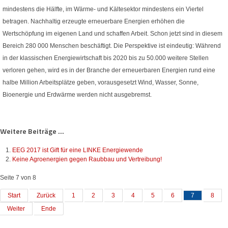
mindestens die Hälfte, im Wärme- und Kältesektor mindestens ein Viertel
betragen. Nachhaltig erzeugte erneuerbare Energien erhöhen die
Wertschöpfung im eigenen Land und schaffen Arbeit. Schon jetzt sind in diesem
Bereich 280 000 Menschen beschäftigt. Die Perspektive ist eindeutig: Während
in der klassischen Energiewirtschaft bis 2020 bis zu 50.000 weitere Stellen
verloren gehen, wird es in der Branche der erneuerbaren Energien rund eine
halbe Million Arbeitsplätze geben, vorausgesetzt Wind, Wasser, Sonne,
Bioenergie und Erdwärme werden nicht ausgebremst.
Weitere Beiträge ...
EEG 2017 ist Gift für eine LINKE Energiewende
Keine Agroenergien gegen Raubbau und Vertreibung!
Seite 7 von 8
Start
Zurück
1
2
3
4
5
6
7
8
Weiter
Ende