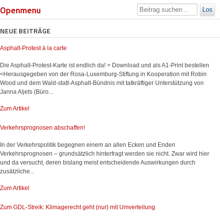
Openmenu
Los
NEUE BEITRÄGE
Asphalt-Protest à la carte
Die Asphalt-Protest-Karte ist endlich da! > Download und als A1-Print bestellen
<Herausgegeben von der Rosa-Luxemburg-Stiftung in Kooperation mit Robin
Wood und dem Wald-statt-Asphalt-Bündnis mit tatkräftiger Unterstützung von
Janna Aljets (Büro...
Zum Artikel
Verkehrsprognosen abschaffen!
In der Verkehrspolitik begegnen einem an allen Ecken und Enden
Verkehrsprognosen – grundsätzlich hinterfragt werden sie nicht. Zwar wird hier
und da versucht, deren bislang meist entscheidende Auswirkungen durch
zusätzliche...
Zum Artikel
Zum GDL-Streik: Klimagerecht geht (nur) mit Umverteilung