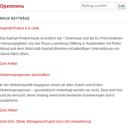
Openmenu
Los
NEUE BEITRÄGE
Asphalt-Protest à la carte
Die Asphalt-Protest-Karte ist endlich da! > Download und als A1-Print bestellen
<Herausgegeben von der Rosa-Luxemburg-Stiftung in Kooperation mit Robin
Wood und dem Wald-statt-Asphalt-Bündnis mit tatkräftiger Unterstützung von
Janna Aljets (Büro...
Zum Artikel
Verkehrsprognosen abschaffen!
In der Verkehrspolitik begegnen einem an allen Ecken und Enden
Verkehrsprognosen – grundsätzlich hinterfragt werden sie nicht. Zwar wird hier
und da versucht, deren bislang meist entscheidende Auswirkungen durch
zusätzliche...
Zum Artikel
Zum GDL-Streik: Klimagerecht geht (nur) mit Umverteilung