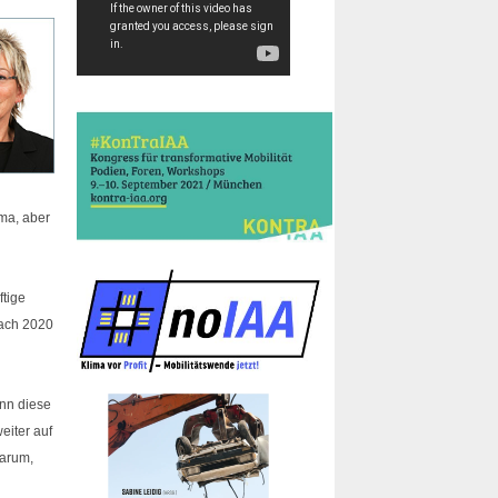
ima, aber
ftige
nach 2020
ann diese
eiter auf
darum,