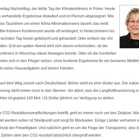
Freitag Nachmittag, der letzte Tag der Klimakonferenz in Polen. Heute
 verhandelte Ergebnisse diskutiert und im Plenum abgesegnet. Wie
das Tauziehen um einen Klima-Minimalkonsens dauert, das weiß
 Bei früheren Konferenzen wurde oft verlängert, in Hinterzimmern bis
 nächsten Tag hinein gefeilscht und gehandelt. Oder einfach die Uhr
lten. Erst am späten Abend wird sich darum entscheiden, ob die
onferenz in Warschau etwas bewegen konnte. Oder ob die hunderten
rten sich in den Flieger setzen, ohne konkrete Ergebnisse für ein besseres Weltkl
mit vielen Hausaufgaben und leeren Händen.
n auf dem Weg zurück nach Deutschland. Bisher sieht es eher düster aus. Die zukün
ierung steht immer noch in den Sternen. Vor allem, was die Langfristfinanzierung 
t. Hier ist geplant 100 Mrd. US-Dollar jährlich zur Verfügung zu stellen.
e CO2-Reduktionsverpflichtungen betrifft, geht es immer noch um den Zeitplan. W
t werden sollen ist Streitpunkt und sorgt für Blockaden. Einige Länder verharren w
nzip der Freiwilligkeit. Und natürlich geht es um die Frage der Transparenz, also 
e Zahlen über den CO2-Ausstoß tatsächlich überprüft werden.