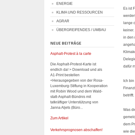
ENERGIE
Es ist 
KLIMA UND RESSOURCEN
werden
AGRAR
lange 
ÜBERGREIFENDES / UMBAU
keiner.
in den
NEUE BEITRÄGE
angeha
Klimak
Asphalt-Protest à la carte
Delegie
Die Asphalt-Protest-Karte ist
dafür 
endlich da! > Download und als
A1-Print bestellen
<Herausgegeben von der Rosa-
Ich bi
Luxemburg-Stiftung in Kooperation
Finanz
mit Robin Wood und dem Wald-
betriff
statt-Asphalt-Bündnis mit
tatkräftiger Unterstützung von
Janna Aljets (Büro...
Was di
gemelde
Zum Artikel
dem Pri
Verkehrsprognosen abschaffen!
wie di