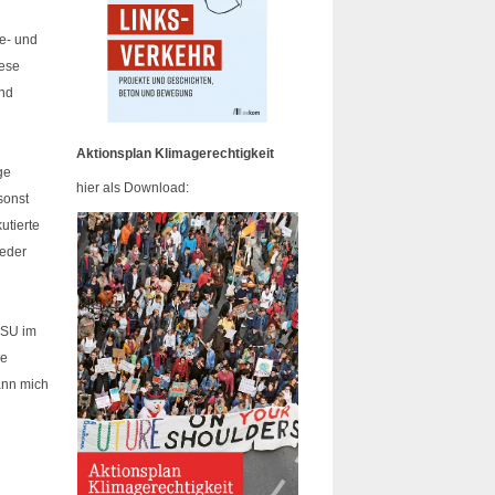
te- und
iese
end
Aktionsplan Klimagerechtigkeit
ge
hier als Download:
sonst
utierte
ieder
 CSU im
ie
kann mich