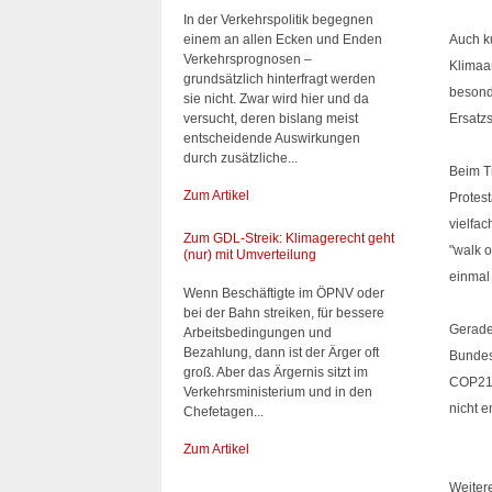
In der Verkehrspolitik begegnen
einem an allen Ecken und Enden
Auch k
Verkehrsprognosen –
Klimaa
grundsätzlich hinterfragt werden
besond
sie nicht. Zwar wird hier und da
versucht, deren bislang meist
Ersatzs
entscheidende Auswirkungen
durch zusätzliche...
Beim T
Zum Artikel
Protes
vielfac
Zum GDL-Streik: Klimagerecht geht
"walk o
(nur) mit Umverteilung
einmal
Wenn Beschäftigte im ÖPNV oder
bei der Bahn streiken, für bessere
Gerade 
Arbeitsbedingungen und
Bezahlung, dann ist der Ärger oft
Bundes
groß. Aber das Ärgernis sitzt im
COP21 
Verkehrsministerium und in den
nicht 
Chefetagen...
Zum Artikel
Weiter