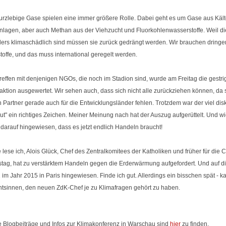
urzlebige Gase spielen eine immer größere Rolle. Dabei geht es um Gase aus Käl
nlagen, aber auch Methan aus der Viehzucht und Fluorkohlenwasserstoffe. Weil d
ers klimaschädlich sind müssen sie zurück gedrängt werden. Wir brauchen dring
toffe, und das muss international geregelt werden.
reffen mit denjenigen NGOs, die noch im Stadion sind, wurde am Freitag die gestri
taktion ausgewertet. Wir sehen auch, dass sich nicht alle zurückziehen können, da 
h Partner gerade auch für die Entwicklungsländer fehlen. Trotzdem war der viel disk
ut" ein richtiges Zeichen. Meiner Meinung nach hat der Auszug aufgerüttelt. Und w
 darauf hingewiesen, dass es jetzt endlich Handeln braucht!
lese ich, Alois Glück, Chef des Zentralkomitees der Katholiken und früher für die
tag, hat zu verstärktem Handeln gegen die Erderwärmung aufgefordert. Und auf d
im Jahr 2015 in Paris hingewiesen. Finde ich gut. Allerdings ein bisschen spät - 
entsinnen, den neuen ZdK-Chef je zu Klimafragen gehört zu haben.
e Blogbeiträge und Infos zur Klimakonferenz in Warschau sind
hier
zu finden.