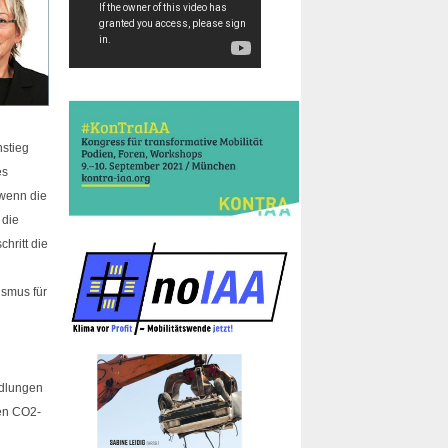
nstieg
es
 wenn die
 die
hritt die
ismus für
ndlungen
den CO2-