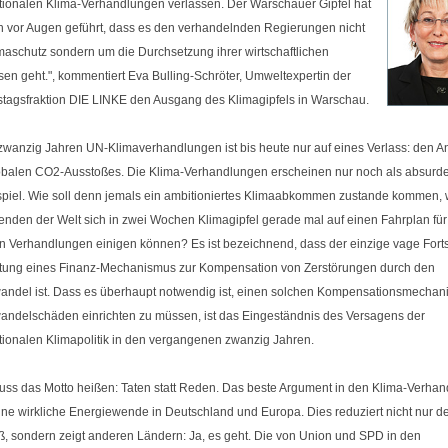
ationalen Klima-Verhandlungen verlassen. Der Warschauer Gipfel hat
ch vor Augen geführt, dass es den verhandelnden Regierungen nicht
maschutz sondern um die Durchsetzung ihrer wirtschaftlichen
sen geht.", kommentiert Eva Bulling-Schröter, Umweltexpertin der
tagsfraktion DIE LINKE den Ausgang des Klimagipfels in Warschau.
zwanzig Jahren UN-Klimaverhandlungen ist bis heute nur auf eines Verlass: den A
obalen CO2-Ausstoßes. Die Klima-Verhandlungen erscheinen nur noch als absurd
piel. Wie soll denn jemals ein ambitioniertes Klimaabkommen zustande kommen,
enden der Welt sich in zwei Wochen Klimagipfel gerade mal auf einen Fahrplan für
n Verhandlungen einigen können? Es ist bezeichnend, dass der einzige vage Fortsc
htung eines Finanz-Mechanismus zur Kompensation von Zerstörungen durch den
andel ist. Dass es überhaupt notwendig ist, einen solchen Kompensationsmechan
andelschäden einrichten zu müssen, ist das Eingeständnis des Versagens der
ationalen Klimapolitik in den vergangenen zwanzig Jahren.
muss das Motto heißen: Taten statt Reden. Das beste Argument in den Klima-Verha
ine wirkliche Energiewende in Deutschland und Europa. Dies reduziert nicht nur 
ß, sondern zeigt anderen Ländern: Ja, es geht. Die von Union und SPD in den