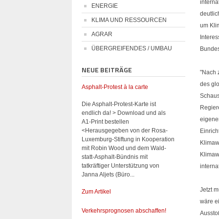
intern
ENERGIE
deutli
KLIMA UND RESSOURCEN
um Kli
AGRAR
Interes
ÜBERGREIFENDES / UMBAU
Bundes
NEUE BEITRÄGE
"Nach 
des gl
Asphalt-Protest à la carte
Schaus
Die Asphalt-Protest-Karte ist
Regier
endlich da! > Download und als
eigene
A1-Print bestellen
<Herausgegeben von der Rosa-
Einric
Luxemburg-Stiftung in Kooperation
Klimaw
mit Robin Wood und dem Wald-
Klimaw
statt-Asphalt-Bündnis mit
tatkräftiger Unterstützung von
intern
Janna Aljets (Büro...
Jetzt 
Zum Artikel
wäre e
Verkehrsprognosen abschaffen!
Aussto