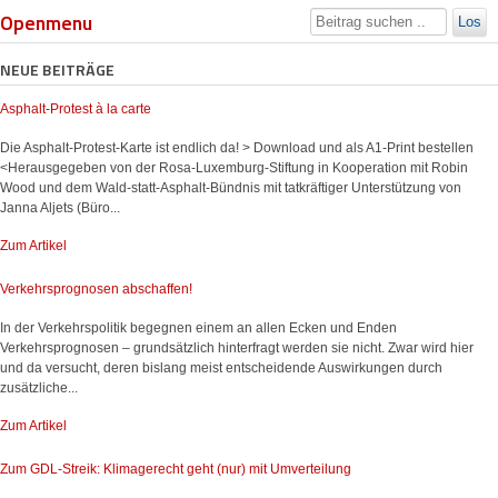
Openmenu
Los
NEUE BEITRÄGE
Asphalt-Protest à la carte
Die Asphalt-Protest-Karte ist endlich da! > Download und als A1-Print bestellen
<Herausgegeben von der Rosa-Luxemburg-Stiftung in Kooperation mit Robin
Wood und dem Wald-statt-Asphalt-Bündnis mit tatkräftiger Unterstützung von
Janna Aljets (Büro...
Zum Artikel
Verkehrsprognosen abschaffen!
In der Verkehrspolitik begegnen einem an allen Ecken und Enden
Verkehrsprognosen – grundsätzlich hinterfragt werden sie nicht. Zwar wird hier
und da versucht, deren bislang meist entscheidende Auswirkungen durch
zusätzliche...
Zum Artikel
Zum GDL-Streik: Klimagerecht geht (nur) mit Umverteilung