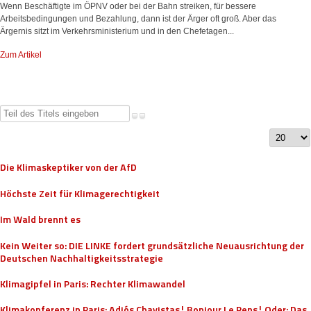
Wenn Beschäftigte im ÖPNV oder bei der Bahn streiken, für bessere
Arbeitsbedingungen und Bezahlung, dann ist der Ärger oft groß. Aber das
Ärgernis sitzt im Verkehrsministerium und in den Chefetagen...
Zum Artikel
Teil
des
Anzeige
Titels
#
eingeben
Die Klimaskeptiker von der AfD
Höchste Zeit für Klimagerechtigkeit
Im Wald brennt es
Kein Weiter so: DIE LINKE fordert grundsätzliche Neuausrichtung der
Deutschen Nachhaltigkeitsstrategie
Klimagipfel in Paris: Rechter Klimawandel
Klimakonferenz in Paris: Adiós Chavistas! Bonjour Le Pens! Oder: Das