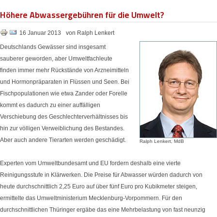
Höhere Abwassergebühren für die Umwelt?
16 Januar 2013
von Ralph Lenkert
Deutschlands Gewässer sind insgesamt
sauberer geworden, aber Umweltfachleute
finden immer mehr Rückstände von Arzneimitteln
und Hormonpräparaten in Flüssen und Seen. Bei
Fischpopulationen wie etwa Zander oder Forelle
kommt es dadurch zu einer auffälligen
Verschiebung des Geschlechterverhältnisses bis
hin zur völligen Verweiblichung des Bestandes.
Aber auch andere Tierarten werden geschädigt.
Ralph Lenkert, MdB
Experten vom Umweltbundesamt und EU fordern deshalb eine vierte
Reinigungsstufe in Klärwerken. Die Preise für Abwasser würden dadurch von
heute durchschnittlich 2,25 Euro auf über fünf Euro pro Kubikmeter steigen,
ermittelte das Umweltministerium Mecklenburg-Vorpommern. Für den
durchschnittlichen Thüringer ergäbe das eine Mehrbelastung von fast neunzig