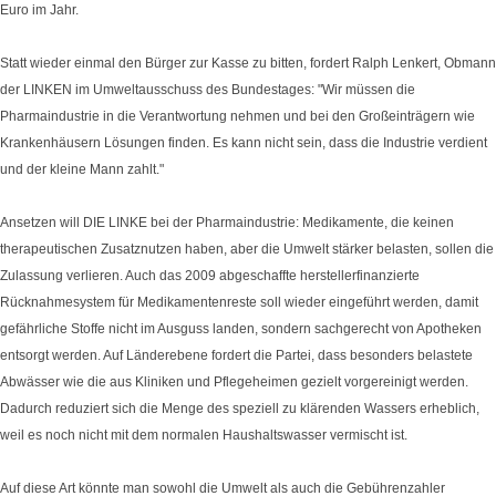
Euro im Jahr.
Statt wieder einmal den Bürger zur Kasse zu bitten, fordert Ralph Lenkert, Obmann
der LINKEN im Umweltausschuss des Bundestages: "Wir müssen die
Pharmaindustrie in die Verantwortung nehmen und bei den Großeinträgern wie
Krankenhäusern Lösungen finden. Es kann nicht sein, dass die Industrie verdient
und der kleine Mann zahlt."
Ansetzen will DIE LINKE bei der Pharmaindustrie: Medikamente, die keinen
therapeutischen Zusatznutzen haben, aber die Umwelt stärker belasten, sollen die
Zulassung verlieren. Auch das 2009 abgeschaffte herstellerfinanzierte
Rücknahmesystem für Medikamentenreste soll wieder eingeführt werden, damit
gefährliche Stoffe nicht im Ausguss landen, sondern sachgerecht von Apotheken
entsorgt werden. Auf Länderebene fordert die Partei, dass besonders belastete
Abwässer wie die aus Kliniken und Pflegeheimen gezielt vorgereinigt werden.
Dadurch reduziert sich die Menge des speziell zu klärenden Wassers erheblich,
weil es noch nicht mit dem normalen Haushaltswasser vermischt ist.
Auf diese Art könnte man sowohl die Umwelt als auch die Gebührenzahler