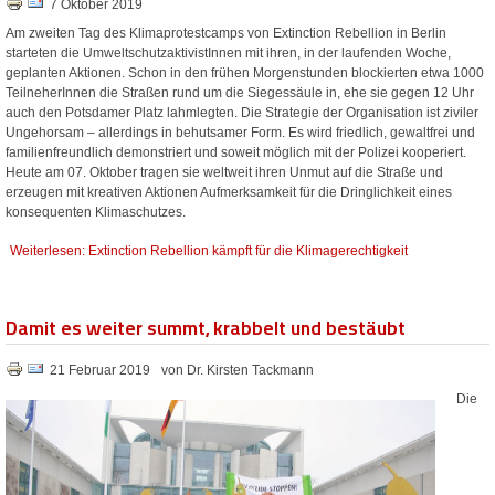
7 Oktober 2019
Am zweiten Tag des Klimaprotestcamps von Extinction Rebellion in Berlin
starteten die UmweltschutzaktivistInnen mit ihren, in der laufenden Woche,
geplanten Aktionen. Schon in den frühen Morgenstunden blockierten etwa 1000
TeilneherInnen die Straßen rund um die Siegessäule in, ehe sie gegen 12 Uhr
auch den Potsdamer Platz lahmlegten. Die Strategie der Organisation ist ziviler
Ungehorsam – allerdings in behutsamer Form. Es wird friedlich, gewaltfrei und
familienfreundlich demonstriert und soweit möglich mit der Polizei kooperiert.
Heute am 07. Oktober tragen sie weltweit ihren Unmut auf die Straße und
erzeugen mit kreativen Aktionen Aufmerksamkeit für die Dringlichkeit eines
konsequenten Klimaschutzes.
Weiterlesen: Extinction Rebellion kämpft für die Klimagerechtigkeit
Damit es weiter summt, krabbelt und bestäubt
21 Februar 2019
von Dr. Kirsten Tackmann
Die