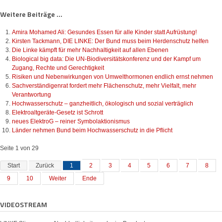
Weitere Beiträge ...
Amira Mohamed Ali: Gesundes Essen für alle Kinder statt Aufrüstung!
Kirsten Tackmann, DIE LINKE: Der Bund muss beim Herdenschutz helfen
Die Linke kämpft für mehr Nachhaltigkeit auf allen Ebenen
Biological big data: Die UN-Biodiversitätskonferenz und der Kampf um
Zugang, Rechte und Gerechtigkeit
Risiken und Nebenwirkungen von Umwelthormonen endlich ernst nehmen
Sachverständigenrat fordert mehr Flächenschutz, mehr Vielfalt, mehr
Verantwortung
Hochwasserschutz – ganzheitlich, ökologisch und sozial verträglich
Elektroaltgeräte-Gesetz ist Schrott
neues ElektroG – reiner Symbolaktionismus
Länder nehmen Bund beim Hochwasserschutz in die Pflicht
Seite 1 von 29
Start
Zurück
1
2
3
4
5
6
7
8
9
10
Weiter
Ende
VIDEOSTREAM