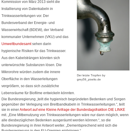
Kommission von März 2013 sieht die
Installierung von Datenkabeln in
Trinkwasserleitungen vor. Der
Bundesverband der Energie- und
Wasserwirtschaft (BDEW), der Verband
kommunaler Unternehmen (VKU) und das
Umweltbundesamt
sehen darin
hygienische Risiken für das Trinkwasser.
Aus den Kabelsträngen könnten sich
unterwünschte Substanzen lösen. Die
Mikrorohre würden zudem die innere
Der letzte Tropfen by
Oberfläche in den Wasserleitungen
grey59_pixelio.de
vergrößern, so dass sich zusätzliche
Lebensräume für Biofilme entwickeln könnten.
Die Bundesregierung „teilt die hygienisch begründeten Bedenken und Sorgen
gegenüber der Verlegung von Breitbandkabeln in Trinkwasserleitungen.“, teilt
sie in einer
Antwort auf eine Kleine Anfrage der Bundestagsfraktion DIE LINKE
mit. „Eine Mitbenutzung von Trinkwasserleitungen wäre nur dann möglich, wenn
alle diesbezüglichen Bedenken ausgeräumt werden können.“, so die
Bundesregierung in ihrer Antwort weiter. „Dementsprechend wird sich die
Bundesregierung in den EU-Gremien einbringen.“