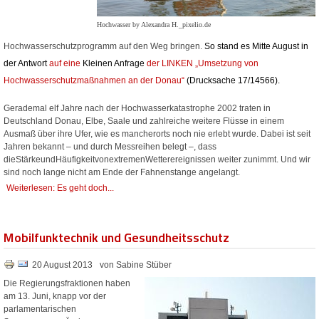
Hochwasser by Alexandra H._pixelio.de
Hochwasserschutzprogramm auf den Weg bringen.
So stand es Mitte August in
der
Antwort
auf eine
Kleinen Anfrage
der LINKEN „Umsetzung von
Hochwasserschutzmaßnahmen an der Donau“
(Drucksache
17/14566
).
Gerademal elf
Jahre
nach
der
Hochwasserkatastrophe
2002
traten
in
Deutschland
Donau,
Elbe, Saale und
zahlreiche
weitere
Flüsse
in einem
Ausmaß über ihre Ufer, wie es mancherorts noch nie erlebt wurde. Dabei ist seit
Jahren bekannt – und durch Messreihen belegt –, dass
di
e
Stärke
und
Häufigkeit
von
extremen
Wetterereignissen weiter zunimmt. Und wir
sind noch lange nicht am Ende der Fahnenstange angelangt.
Weiterlesen: Es geht doch...
Mobilfunktechnik und Gesundheitsschutz
20 August 2013
von Sabine Stüber
Die Regierungsfraktionen haben
am 13. Juni, knapp vor der
parlamentarischen