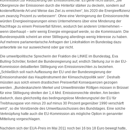
Kommission zur Reduzierung der Emissionsrechte. Es gehe nicht darum, „die
Obergrenze der Emissionen durch die Hintertür stärker zu deckeln, sondern auf
kosteneffiziente Art und Weise das Ziel zu erreichen“, bis 2020 die Energieeffizienz
um zwanzig Prozent zu verbessern“. Ohne eine Verringerung der Emissionsrechte
würden Energieeinsparungen eines Unternehmens über eine Minderung der
Nachfrage zu einem Preisverfall führen, wodurch bei anderen Unternehmen –
wenn überhaupt – sehr wenig Energie eingespart werde, so die Kommissarin. Die
Bundesrepublik scheint an einer Stilllegung allerdings wenig Interesse zu haben.
Auf mehrere parlamentarische Anfragen der Linksfraktion im Bundestag dazu
antwortete sie nur ausweichend oder gar nicht.
Die umweltpolitische Sprecherin der Fraktion die LINKE im Bundestag, Eva
Bulling-Schröter, fordert die Bundesregierung auf, endlich Stellung zur in der EU-
Kommission debattierten Stilllegung von Emissionsrechten zu beziehen.
„Schließlich soll nach Auffassung der EU und der Bundesregierung der
Emissionshandel das Hauptinstrument der Klimaschutzpolitik sein“. Deshalb
müssten aus solch einem drastischen Preisverfall Konsequenzen gezogen
werden. „Bundeskanzlerin Merkel und Umweltminister Röttgen müssen in Brüssel
für eine Stilllegung streiten der 1,4 Mrd. Emissionsrechte streiten. Am besten
dadurch, dass gleichzeitig das bedingungslose Minderungsziel der EU für
Treibhausgase von minus 20 auf minus 30 Prozent gegenüber 1990 verschärft
wird“, so die Vorsitzende des Umweltausschusses des Bundstages. Eine solche
Verknüpfung hatte auch die EU-Kommission als mögliche Option in genannter
Mitteilung vorgeschlagen.
Nachdem sich der EUA-Preis im Mai 2011 noch bei 16 bis 18 Euro bewegt hatte,