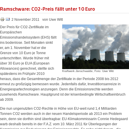
Ramschware: CO2-Preis fällt unter 10 Euro
2 November 2011
von Uwe Witt
Der Preis für CO2-Zertifikate im
Europäischen
Emissionshandelssystem (EHS) fällt
ins bodenlose. Seit Monaten sinkt
er, am 1. November hat er die
Grenze von 10 Euro je Tonne
unterschritten. Wurde früher mit
über 30 Euro je EUA (European
Allowances) gerechnet, stellte sich
Kraftwerk Jänschwalde, Foto: Uwe Witt
spätestens im Frühjahr 2010
heraus, dass die Gesamtmenge der Zertifikate in der Periode 2008 bis 2012
erneut zu großzügig bemessen wurde. Jedenfalls dafür, Investitionsanreize in
Energiespartechnologien anzuregen. Denn die Emissionsrechte werden
zusehends Ramschware. Hauptgrund ist der krisenbedingte Wirtschaftseinbruch
ab 2009.
Die nun ungenutzten CO2-Rechte in Höhe von EU-weit rund 1,4 Milliarden
Tonnen CO2 werden auch in der neuen Handelsperiode ab 2013 ein Problem
sein, denn sie dorthin sind übertragbar. EU-Klimakommissarin Connie Hedegaard
warb deshalb bereits in der F.A.Z. vom 10. März 2011 für Überlegungen der