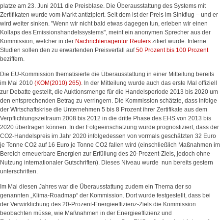
platze am 23. Juni 2011 die Preisblase. Die Überausstattung des Systems mit
Zertifikaten wurde vom Markt antizipiert. Seit dem ist der Preis im Sinkflug – und er
wird weiter sinken. "Wenn wir nicht bald etwas dagegen tun, erleben wir einen
Kollaps des Emissionshandelssystems", meint ein anonymen Sprecher aus der
Kommission, welcher in der
Nachrichtenagentur Reuters
zitiert wurde. Interne
Studien sollen den zu erwartenden Preisverfall auf
50 Prozent bis 100 Prozent
beziffern.
Die EU-Kommission thematisierte die Überausstattung in einer Mitteilung bereits
im Mai 2010
(KOM(2010) 265)
. In der Mitteilung wurde auch das erste Mal offiziell
zur Debatte gestellt, die Auktionsmenge für die Handelsperiode 2013 bis 2020 um
den entsprechenden Betrag zu verringern. Die Kommission schätzte, dass infolge
der Wirtschaftskrise die Unternehmen 5 bis 8 Prozent ihrer Zertifikate aus dem
Verpflichtungszeitraum 2008 bis 2012 in die dritte Phase des EHS von 2013 bis
2020 übertragen können. In der Folgeeinschätzung wurde prognostiziert, dass der
CO2-Handelspreis im Jahr 2020 infolgedessen von vormals geschätzten 32 Euro
je Tonne CO2 auf 16 Euro je Tonne CO2 fallen wird (einschließlich Maßnahmen im
Bereich erneuerbare Energien zur Erfüllung des 20-Prozent-Ziels, jedoch ohne
Nutzung internationaler Gutschriften). Dieses Niveau wurde nun bereits gestern
unterschritten.
Im Mai diesen Jahres war die Überausstattung zudem ein Thema der so
genannten „Klima-Roadmap“ der Kommission. Dort wurde festgestellt, dass bei
der Verwirklichung des 20-Prozent-Energieeffizienz-Ziels die Kommission
beobachten müsse, wie Maßnahmen in der Energieeffizienz und