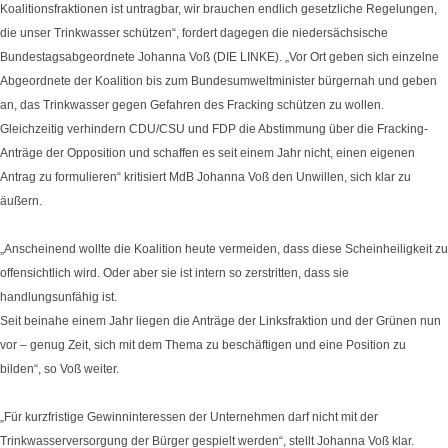
Koalitionsfraktionen ist untragbar, wir brauchen endlich gesetzliche Regelungen,
die unser Trinkwasser schützen“, fordert dagegen die niedersächsische
Bundestagsabgeordnete Johanna Voß (DIE LINKE). „Vor Ort geben sich einzelne
Abgeordnete der Koalition bis zum Bundesumweltminister bürgernah und geben
an, das Trinkwasser gegen Gefahren des Fracking schützen zu wollen.
Gleichzeitig verhindern CDU/CSU und FDP die Abstimmung über die Fracking-
Anträge der Opposition und schaffen es seit einem Jahr nicht, einen eigenen
Antrag zu formulieren“ kritisiert MdB Johanna Voß den Unwillen, sich klar zu
äußern.
„Anscheinend wollte die Koalition heute vermeiden, dass diese Scheinheiligkeit zu
offensichtlich wird. Oder aber sie ist intern so zerstritten, dass sie
handlungsunfähig ist.
Seit beinahe einem Jahr liegen die Anträge der Linksfraktion und der Grünen nun
vor – genug Zeit, sich mit dem Thema zu beschäftigen und eine Position zu
bilden“, so Voß weiter.
„Für kurzfristige Gewinninteressen der Unternehmen darf nicht mit der
Trinkwasserversorgung der Bürger gespielt werden“, stellt Johanna Voß klar.