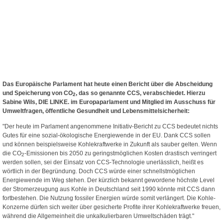
Das Europäische Parlament hat heute einen Bericht über die Abscheidung
und Speicherung von CO
, das so genannte CCS, verabschiedet. Hierzu
2
Sabine Wils, DIE LINKE. im Europaparlament und Mitglied im Ausschuss für
Umweltfragen, öffentliche Gesundheit und Lebensmittelsicherheit:
"Der heute im Parlament angenommene Initiativ-Bericht zu CCS bedeutet nichts
Gutes für eine sozial-ökologische Energiewende in der EU. Dank CCS sollen
und können beispielsweise Kohlekraftwerke in Zukunft als sauber gelten. Wenn
die CO
-Emissionen bis 2050 zu geringstmöglichen Kosten drastisch verringert
2
werden sollen, sei der Einsatz von CCS-Technologie unerlässlich, heißt es
wörtlich in der Begründung. Doch CCS würde einer schnellstmöglichen
Energiewende im Weg stehen. Der kürzlich bekannt gewordene höchste Level
der Stromerzeugung aus Kohle in Deutschland seit 1990 könnte mit CCS dann
fortbestehen. Die Nutzung fossiler Energien würde somit verlängert. Die Kohle-
Konzerne dürfen sich weiter über gesicherte Profite ihrer Kohlekraftwerke freuen,
während die Allgemeinheit die unkalkulierbaren Umweltschäden trägt."