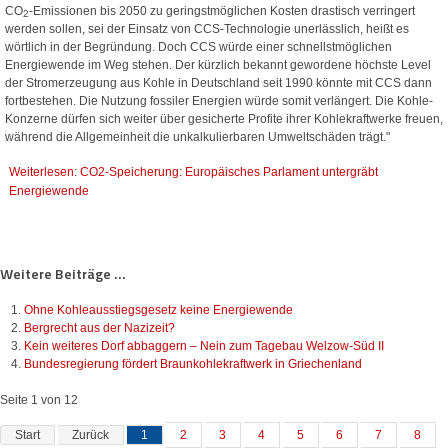
CO
-Emissionen bis 2050 zu geringstmöglichen Kosten drastisch verringert
2
werden sollen, sei der Einsatz von CCS-Technologie unerlässlich, heißt es
wörtlich in der Begründung. Doch CCS würde einer schnellstmöglichen
Energiewende im Weg stehen. Der kürzlich bekannt gewordene höchste Level
der Stromerzeugung aus Kohle in Deutschland seit 1990 könnte mit CCS dann
fortbestehen. Die Nutzung fossiler Energien würde somit verlängert. Die Kohle-
Konzerne dürfen sich weiter über gesicherte Profite ihrer Kohlekraftwerke freuen,
während die Allgemeinheit die unkalkulierbaren Umweltschäden trägt."
Weiterlesen: CO2-Speicherung: Europäisches Parlament untergräbt
Energiewende
Weitere Beiträge ...
Ohne Kohleausstiegsgesetz keine Energiewende
Bergrecht aus der Nazizeit?
Kein weiteres Dorf abbaggern – Nein zum Tagebau Welzow-Süd II
Bundesregierung fördert Braunkohlekraftwerk in Griechenland
Seite 1 von 12
Start
Zurück
1
2
3
4
5
6
7
8