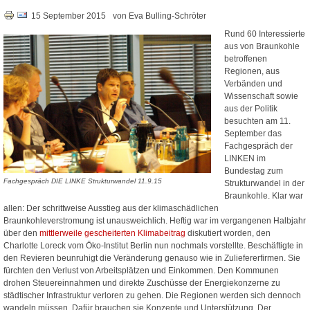
15 September 2015
von Eva Bulling-Schröter
Rund 60 Interessierte
aus von Braunkohle
betroffenen
Regionen, aus
Verbänden und
Wissenschaft sowie
aus der Politik
besuchten am 11.
September das
Fachgespräch der
LINKEN im
Bundestag zum
Fachgespräch DIE LINKE Strukturwandel 11.9.15
Strukturwandel in der
Braunkohle. Klar war
allen: Der schrittweise Ausstieg aus der klimaschädlichen
Braunkohleverstromung ist unausweichlich. Heftig war im vergangenen Halbjahr
über den
mittlerweile gescheiterten Klimabeitrag
diskutiert worden, den
Charlotte Loreck vom Öko-Institut Berlin nun nochmals vorstellte. Beschäftigte in
den Revieren beunruhigt die Veränderung genauso wie in Zuliefererfirmen. Sie
fürchten den Verlust von Arbeitsplätzen und Einkommen. Den Kommunen
drohen Steuereinnahmen und direkte Zuschüsse der Energiekonzerne zu
städtischer Infrastruktur verloren zu gehen. Die Regionen werden sich dennoch
wandeln müssen. Dafür brauchen sie Konzepte und Unterstützung. Der