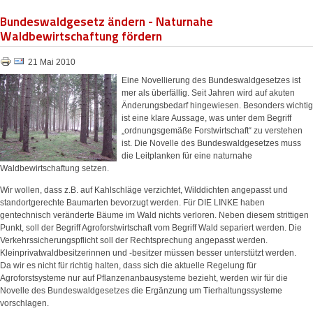
Bundeswaldgesetz ändern - Naturnahe
Waldbewirtschaftung fördern
21 Mai 2010
Eine Novellierung des Bundeswaldgesetzes ist
mer als überfällig. Seit Jahren wird auf akuten
Änderungsbedarf hingewiesen. Besonders wichtig
ist eine klare Aussage, was unter dem Begriff
„ordnungsgemäße Forstwirtschaft“ zu verstehen
ist. Die Novelle des Bundeswaldgesetzes muss
die Leitplanken für eine naturnahe
Waldbewirtschaftung setzen.
Wir wollen, dass z.B. auf Kahlschläge verzichtet, Wilddichten angepasst und
standortgerechte Baumarten bevorzugt werden. Für DIE LINKE haben
gentechnisch veränderte Bäume im Wald nichts verloren. Neben diesem strittigen
Punkt, soll der Begriff Agroforstwirtschaft vom Begriff Wald separiert werden. Die
Verkehrssicherungspflicht soll der Rechtsprechung angepasst werden.
Kleinprivatwaldbesitzerinnen und -besitzer müssen besser unterstützt werden.
Da wir es nicht für richtig halten, dass sich die aktuelle Regelung für
Agroforstsysteme nur auf Pflanzenanbausysteme bezieht, werden wir für die
Novelle des Bundeswaldgesetzes die Ergänzung um Tierhaltungssysteme
vorschlagen.