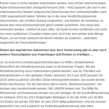
Ferner muss in Doha darüber entschieden werden, was mit den überschüssigen
Kyoto-Emissionsrechten (Assigned Amount Units – AAU) passiert, die sich in den
osteuropäischen Staaten aufgrund des Abschwungs ihrer Volkswirtschaften nach
1990 angesammelt haben. Würden sie in die neue Verpflichtungsperiode
übernommen, wie rechtlich bislang vorgesehen, und blieben sie handelbar, so
würde dies neue Klimaschutzziele gleich wieder aushöhlen. Das muss also
verhindert werden. Letztlich ist auch offen, ob Kyoto-II einen rechtlichen und nicht
nur einen politischen Charakter haben wird. Auch hier also wieder jede Menge
Raum, um am Ende vielleicht mit leeren Händen da zustehen – jedenfalls
angesichts der Herausforderungen.
Neben den eigentlichen Abkommen bzw. ihrer Vorbereitung gibt es aber noch
weitere Hausaufgaben aus Kopenhagen und Durban zu erledigen …
Ja, es sind noch Umsetzungsentscheidungen zu treffen, beispielsweise
hinsichtlich der Klimafinanzierung sowie zu technischen Fragen. Bei der
Klimafinanzierung muss insbesondere geklärt werden, was an Transfers von
Industrieländern in den globalen Süden zwischen 2013 und 2020 passiert. Ab
2020 sollen ja jährlich 100 Mrd. Dollar bereit gestellt werden, das wurde bereits
früher beschlossen. Für die Zeit davor gibt es keine „Mobilisierungsziele“. Die
müssen also verabschiedet werden. Wir LINKEN fordern hier: Die Mittel für
Klimaschutz und Anpassung müssen von den jetzigen, für die Kurzfristfinanzierung
im Zeitraum 2010 bis 2012 festgelegten Beiträgen in der der Höhe von 30 Mrd.
US-Dollar, bis auf die 100 Mrd. im Jahr 2020 stetig aufwachsen. Und sie müssen
tatsächlich neu und zusätzlich zur Entwicklungsfinanzierung oder alten