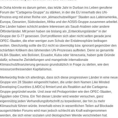
In Doha könnte es darum gehen, das letzte Jahr in Durban ins Leben gerufene
Forum der "Cartagena-Gruppe" zu stärken, in der die EU innerhalb des UN-
Prozess eng mit einer Reihe von „klimaschutzwilligen“ Staaten aus Lateinamerika,
Europa, Ozeanien, Südostasien, Afrika und der AOSIS-Gruppe zusammen arbeitet.
Die Länder haben schlicht andere Interessen als Saudi-Arabien oder andere
Ölförderländer. Mit jenen haben sie bislang als „Entwicklungsländer“ in der
Gruppe der G-77 gesessen. Dort profilieren sich aber nicht selten gerade jene
OPEC-Staaten, die eher weniger zum Schutz der Erdatmosphäre beitragen
wollen. Gleichzeitig sollte die EU nicht so übermütig bzw. ignorant gegenüber den
schärfsten Kritikern des lähmenden UN-Prozesses auftreten. Denn so genannte
ALBA-Staaten, wie Bolivien, Ecuador, Kuba oder Venezuela, haben gute Gründe
dafür, schwache Zielstellungen und mangelnde internationale
Klimaschutzfinanzierung genauso grundsätzlich in Frage zu stellen, wie den
ressourcenfressenden Kapitalismus.
Merkwürdig finde ich allerdings, dass sich diese progressiven Länder in eine neue
Gruppe von 28 Staaten eingereiht haben, die unter dem Namen Like Minded
Developing Countries (LMDCs) firmiert und als Reaktion auf die Cartagena-
Gruppe gegründet wurde. Und zwar mit Protagonisten wie den OPEC-Staaten,
Ägypten oder China. Ein Teil dieser Länder wird wieder versuchen, ganz
eigennützig jeden Verhandlungsfortschritt zu torpedieren, der hin zu mehr
Klimaschutz führen würde. Innerhalb eines in wesentlichen Teilen auf Blockade
ausgerichteten Forums wird man jedoch schlecht als Kraft wahrgenommen
werden, die sich einer sozialen und ökologischen Wende verschrieben hat.