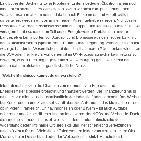
Es gibt bei der Sache nur zwei Probleme: Erstens bedeutet Ökostrom allein noch
lange nicht nachhaltiges Wirtschaften. Wenn wir nicht vom profitgetriebenen
Wachstumswahn abkommen und dafür auch Einkommen und Arbeit radikal
umverteilen, werden wir von immer neuen Krisen getrieben werden. Nichtfossile
Ressourcen werden beispielsweise immer knapper und konfliktbeladener. Und wir
verlagern heute schon einen Teil unser Energiewende-Probleme in andere
Länder, etwa bei Importen von Agrosprit und Biomasse aus den Tropen bzw. mit
der „Rohstoffsicherungspolitik“ von EU und Bundesregierung. Zweitens sind noch
wichtige Länder im Wesentlichen auf dem fossil-atomaren Pfad, denken wir nur an
die USA oder Frankreich. Von denen ist im UN-Prozess zunächst kaum etwas zu
erwarten, was in Richtung regenerativer Vollversorgung geht. Dafür fehlt bei
denen daheim einfach der gesellschaftliche Druck.
Welche Bündnisse kannst du dir vorstellen?
International müssen die Chancen von regenerativen Energien und
Energieeffizienz besser promotet und finanziert werden. Die Finanzierung muss
natürlich vor allem aus Haushaltsmitteln der Industrieländer kommen. Das Werben
bei Regierungen und Zivilgesellschaft aber, die Aufklärung, das Mutmachen – egal
ob in Polen, Frankreich, China, Indonesien oder Bayern – ist auch Aufgabe
erfahrener und fortschrittlicher international vernetzter NGOs und Verbände. Doch
die sind meist doppelt belastet, weil sie in den Ländern gleichzeitig den
Widerstand gegen irrsinnige Großprojekte und Menschenrechtsverletzungen
unterstützen müssen. Viele dieser Taten werden leider vom vermeintlichen Öko-
Musterschüler Deutschland oder der Weltbank unterstützt. Heuchelei ist