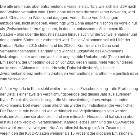
Die alte und neue, aber entscheidende Frage ist natürlich, wie sich die USA nach
den Wahlen verhalten wird. Denn ohne dass sich die Amerikaner bewegen, wird
auch China seinen Widerstand dagegen, verbindliche Verpflichtungen
einzugehen, nicht aufgeben. Allerdings wird Doha allgemein schon im Vorfeld nur
als „Zwischenkonferenz“ gesehen, in der ein umfassendes Abkommen für alle
Staaten – also über die Industriestaaten hinaus auch für die Schwellenländer und
den globalen Süden, nur vorbereitet wird. Dieses Abkommen soll mit Hilfe der
Durban Platform 2015 stehen und bis 2020 in Kraft treten. In Doha sind
Verhandlungsmandat, Fahrplan und wichtige Eckpunkte des Abkommens
festzulegen, unter anderem auch der angestrebte Umkehrpunkt (Peak) bei den
Emissionen, der unbedingt deutlich vor 2020 liegen muss. Mehr wird für dieses
umfassende Abkommen nicht drin sein, Doha ist diesbezüglich eine
Zwischenkonferenz mehr im 20-jährigen Verhandlungsmarathon – eigentlich ist es
zum Verzweifeln …
Auf der Agenda in Katar steht weiter – quasi als Zwischenlösung – die Erarbeitung
der Details einer zweiten Verpflichtungsperiode des dieses Jahr auslaufenden
Kyoto-Protokolls, vielleicht sogar die Verabschiedung eines entsprechenden
Abkommens. Dort wären dann allerdings wieder nur Industrieländer verpflichtet.
Die Frage ist, wie hoch und wie verbindlich die Verpflichtungen sein werden,
welchen Zeitraum sie abdecken, und wer mitmacht. Neuseeland hat sich ja eben
erst aus dem Protokoll verabschiedet, Kanada letztes Jahr, und die USA werden
sich wohl erneut verweigern. Nur Australien ist dazu gestoßen. Zusammen
vereinigen die Kyoto-Staaten weniger als 15 Prozent der globalen Emissionen.