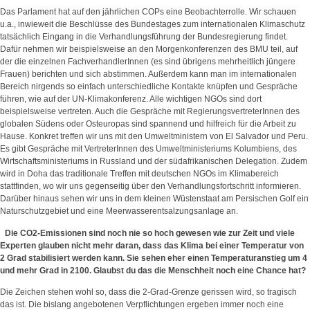
Das Parlament hat auf den jährlichen COPs eine Beobachterrolle. Wir schauen
u.a., inwieweit die Beschlüsse des Bundestages zum internationalen Klimaschutz
tatsächlich Eingang in die Verhandlungsführung der Bundesregierung findet.
Dafür nehmen wir beispielsweise an den Morgenkonferenzen des BMU teil, auf
der die einzelnen FachverhandlerInnen (es sind übrigens mehrheitlich jüngere
Frauen) berichten und sich abstimmen. Außerdem kann man im internationalen
Bereich nirgends so einfach unterschiedliche Kontakte knüpfen und Gespräche
führen, wie auf der UN-Klimakonferenz. Alle wichtigen NGOs sind dort
beispielsweise vertreten. Auch die Gespräche mit RegierungsvertreterInnen des
globalen Südens oder Osteuropas sind spannend und hilfreich für die Arbeit zu
Hause. Konkret treffen wir uns mit den Umweltministern von El Salvador und Peru.
Es gibt Gespräche mit VertreterInnen des Umweltministeriums Kolumbiens, des
Wirtschaftsministeriums in Russland und der südafrikanischen Delegation. Zudem
wird in Doha das traditionale Treffen mit deutschen NGOs im Klimabereich
stattfinden, wo wir uns gegenseitig über den Verhandlungsfortschritt informieren.
Darüber hinaus sehen wir uns in dem kleinen Wüstenstaat am Persischen Golf ein
Naturschutzgebiet und eine Meerwasserentsalzungsanlage an.
Die CO2-Emissionen sind noch nie so hoch gewesen wie zur Zeit und viele
Experten glauben nicht mehr daran, dass das Klima bei einer Temperatur von
2 Grad stabilisiert werden kann. Sie sehen eher einen Temperaturanstieg um 4
und mehr Grad in 2100. Glaubst du das die Menschheit noch eine Chance hat?
Die Zeichen stehen wohl so, dass die 2-Grad-Grenze gerissen wird, so tragisch
das ist. Die bislang angebotenen Verpflichtungen ergeben immer noch eine