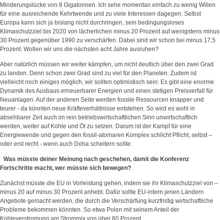
Minderungslücke von 8 Gigatonnen. Ich sehe momentan einfach zu wenig Willen
für eine ausreichende Kehrtwende und zu viele Interessen dagegen. Selbst
Europa kann sich ja bislang nicht durchringen, sein bedingungsloses
Klimaschutzziel bis 2020 von lächerlichen minus 20 Prozent auf wenigstens minus
30 Prozent gegenüber 1990 zu verschärfen. Dabei sind wir schon bei minus 17,5
Prozent. Wollen wir uns die nächsten acht Jahre ausruhen?
Aber natürlich müssen wir weiter kämpfen, um nicht deutlich über den zwei Grad
zu landen. Denn schon zwei Grad sind zu viel für den Planeten. Zudem ist
vielleicht noch einiges möglich, wir sollten optimistisch sein: Es gibt eine enorme
Dynamik des Ausbaus erneuerbarer Energien und einen stetigen Preisverfall für
Neuanlagen. Auf der anderen Seite werden fossile Ressourcen knapper und
teurer - da könnten neue Kräfteverhältnisse entstehen. So wird es wohl in
absehbarer Zeit auch im rein betriebswirtschaftlichen Sinn unwirtschaftlich
werden, weiter auf Kohle und Öl zu setzen. Darum ist der Kampf für eine
Energiewende und gegen den fossil-atomaren Komplex schlicht Pflicht, selbst –
oder erst recht - wenn auch Doha scheitern sollte.
Was müsste deiner Meinung nach geschehen, damit die Konferenz
Fortschritte macht, wer müsste sich bewegen?
Zunächst müsste die EU in Vorleistung gehen, indem sie ihr Klimaschutzziel von –
minus 20 auf minus 30 Prozent anhebt. Dafür sollte EU-intern jenen Ländern
Angebote gemacht werden, die durch die Verschärfung kurzfristig wirtschaftliche
Probleme bekommen könnten. So etwa Polen mit seinem Anteil der
Kohleverstromung am Strommix von über 80 Prozent.