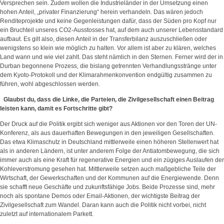
Versprechen sein. Zudem wollen die Industrieländer in der Umsetzung einen
hohen Anteil, „privater Finanzierung“ herein verhandeln. Das wären jedoch
Renditeprojekte und keine Gegenleistungen dafür, dass der Süden pro Kopf nur
ein Bruchteil unseres CO2-Ausstosses hat, auf dem auch unserer Lebensstandard
aufbaut. Es gilt also, diesen Anteil in der Transferbilanz auszuschließen oder
wenigstens so klein wie möglich zu halten. Vor allem ist aber zu klären, welches
Land wann und wie viel zahlt. Das steht nämlich in den Sternen. Ferner wird der in
Durban begonnene Prozess, die bislang getrennten Verhandlungsstränge unter
dem Kyoto-Protokoll und der Klimarahmenkonvention endgültig zusammen zu
führen, wohl abgeschlossen werden.
Glaubst du, dass die Linke, die Parteien, die Zivilgesellschaft einen Beitrag
leisten kann, damit es Fortschritte gibt?
Der Druck auf die Politik ergibt sich weniger aus Aktionen vor den Toren der UN-
Konferenz, als aus dauerhaften Bewegungen in den jeweiligen Gesellschaften.
Das etwa Klimaschutz in Deutschland mittlerweile einen höheren Stellenwert hat
als in anderen Ländern, ist unter anderem Folge der Antiatombewegung, die sich
immer auch als eine Kraft für regenerative Energien und ein zügiges Auslaufen der
Kohleverstromung gesehen hat. Mittlerweile setzen auch maßgebliche Teile der
Wirtschaft, der Gewerkschaften und der Kommunen auf die Energiewende. Denn
sie schafft neue Geschäfte und zukunftsfähige Jobs. Beide Prozesse sind, mehr
noch als spontane Demos oder Email-Aktionen, der wichtigste Beitrag der
Zivilgesellschaft zum Wandel. Daran kann auch die Politik nicht vorbei, nicht
zuletzt auf internationalem Parkett.