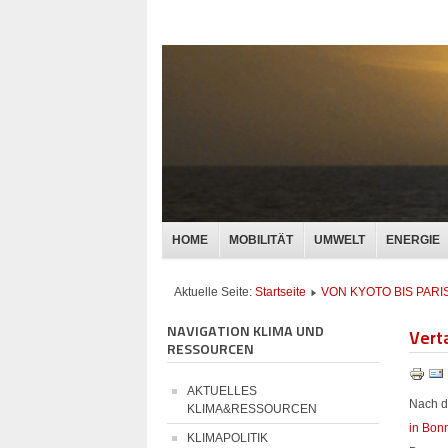
HOME
MOBILITÄT
UMWELT
ENERGIE
Aktuelle Seite:
Startseite
VON KYOTO BIS PARI
NAVIGATION KLIMA UND
Vert
RESSOURCEN
AKTUELLES
Nach d
KLIMA&RESSOURCEN
in Bon
KLIMAPOLITIK