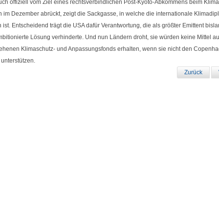
uch offiziell vom Ziel eines rechtsverbindlichen Post-Kyoto-Abkommens beim Klimag
 im Dezember abrückt, zeigt die Sackgasse, in welche die internationale Klimadip
 ist. Entscheidend trägt die USA dafür Verantwortung, die als größter Emittent bisl
mbitionierte Lösung verhinderte. Und nun Ländern droht, sie würden keine Mittel a
ehenen Klimaschutz- und Anpassungsfonds erhalten, wenn sie nicht den Copenh
 unterstützen.
Zurück