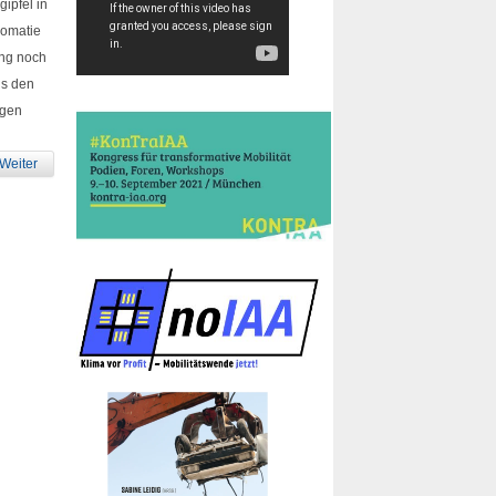
ipfel in
lomatie
ang noch
us den
agen
Weiter