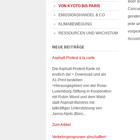
Boer a
VON KYOTO BIS PARIS
Cancun
EMISSIONSHANDEL & CO
geraten
jede a
KLIMABEWEGUNG
vorges
RESSOURCEN UND WACHSTUM
Accord
NEUE BEITRÄGE
Asphalt-Protest à la carte
Die Asphalt-Protest-Karte ist
endlich da! > Download und als
A1-Print bestellen
<Herausgegeben von der Rosa-
Luxemburg-Stiftung in Kooperation
mit Robin Wood und dem Wald-
statt-Asphalt-Bündnis mit
tatkräftiger Unterstützung von
Janna Aljets (Büro...
Zum Artikel
Verkehrsprognosen abschaffen!