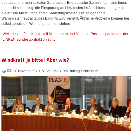
birgt aber enormen sozialen Sprengstoff: Energetische Sanierungen sind teuer,
und nicht selten liegt die Einsparung an Heizkosten im Anschluss niedriger als
die auf die Miete umgelegten Sanierungskosten. Die so genannte
Warmmietenneutralität des Eingriffs wird verfehlt. Ähnliche Probleme können bei
selbst genutztem Wohneigentum entstehen.
Weiterlesen: Fürs Klima - mit Mieterinnen und Mietern - Positionspapier aus der
LINKEN Bundestaksfraktion zur...
Windkraft, ja bitte! Aber wie?
10 November 2015
von MdB Eva Bulling-Schröter 68