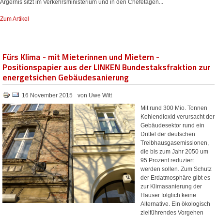
Ärgernis sitzt im Verkehrsministerium und in den Chefetagen...
Zum Artikel
Fürs Klima - mit Mieterinnen und Mietern -
Positionspapier aus der LINKEN Bundestaksfraktion zur
energetsichen Gebäudesanierung
16 November 2015
von Uwe Witt
Mit rund 300 Mio. Tonnen
Kohlendioxid verursacht der
Gebäudesektor rund ein
Drittel der deutschen
Treibhausgasemissionen,
die bis zum Jahr 2050 um
95 Prozent reduziert
werden sollen. Zum Schutz
der Erdatmosphäre gibt es
zur Klimasanierung der
Häuser folglich keine
Alternative. Ein ökologisch
zielführendes Vorgehen