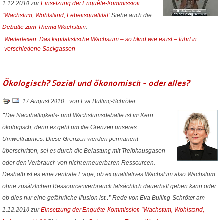
1.12.2010 zur
Einsetzung der Enquête-Kommission
"Wachstum, Wohlstand, Lebensqualtität"
.Siehe auch die
Debatte zum Thema Wachstum
.
Weiterlesen: Das kapitalistische Wachstum – so blind wie es ist – führt in
verschiedene Sackgassen
Ökologisch? Sozial und ökonomisch - oder alles?
17 August 2010
von Eva Bulling-Schröter
"
Die Nachhaltigkeits- und Wachstumsdebatte ist im Kern
ökologisch; denn es geht um die Grenzen unseres
Umweltraumes. Diese Grenzen werden permanent
überschritten, sei es durch die Belastung mit Treibhausgasen
oder den Verbrauch von nicht erneuerbaren Ressourcen.
Deshalb ist es eine zentrale Frage, ob es qualitatives Wachstum also Wachstum
ohne zusätzlichen Ressourcenverbrauch tatsächlich dauerhaft geben kann oder
ob dies nur eine gefährliche Illusion ist.
."
Rede von Eva Bulling-Schröter am
1.12.2010 zur
Einsetzung der Enquête-Kommission "Wachstum, Wohlstand,