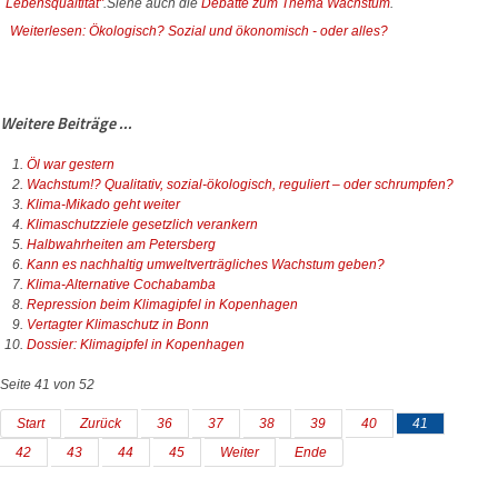
Lebensqualtität"
.Siehe auch die
Debatte zum Thema Wachstum
.
Weiterlesen: Ökologisch? Sozial und ökonomisch - oder alles?
Weitere Beiträge ...
Öl war gestern
Wachstum!? Qualitativ, sozial-ökologisch, reguliert – oder schrumpfen?
Klima-Mikado geht weiter
Klimaschutzziele gesetzlich verankern
Halbwahrheiten am Petersberg
Kann es nachhaltig umweltverträgliches Wachstum geben?
Klima-Alternative Cochabamba
Repression beim Klimagipfel in Kopenhagen
Vertagter Klimaschutz in Bonn
Dossier: Klimagipfel in Kopenhagen
Seite 41 von 52
Start
Zurück
36
37
38
39
40
41
42
43
44
45
Weiter
Ende