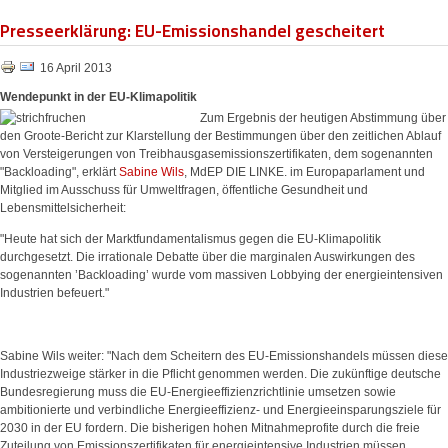
Presseerklärung: EU-Emissionshandel gescheitert
16 April 2013
Wendepunkt in der EU-Klimapolitik
Zum Ergebnis der heutigen Abstimmung über
den Groote-Bericht zur Klarstellung der Bestimmungen über den zeitlichen Ablauf
von Versteigerungen von Treibhausgasemissionszertifikaten, dem sogenannten
"Backloading", erklärt
Sabine Wils
, MdEP DIE LINKE. im Europaparlament und
Mitglied im Ausschuss für Umweltfragen, öffentliche Gesundheit und
Lebensmittelsicherheit:
"Heute hat sich der Marktfundamentalismus gegen die EU-Klimapolitik
durchgesetzt. Die irrationale Debatte über die marginalen Auswirkungen des
sogenannten ’Backloading’ wurde vom massiven Lobbying der energieintensiven
Industrien befeuert."
Sabine Wils weiter: "Nach dem Scheitern des EU-Emissionshandels müssen diese
Industriezweige stärker in die Pflicht genommen werden. Die zukünftige deutsche
Bundesregierung muss die EU-Energieeffizienzrichtlinie umsetzen sowie
ambitionierte und verbindliche Energieeffizienz- und Energieeinsparungsziele für
2030 in der EU fordern. Die bisherigen hohen Mitnahmeprofite durch die freie
Zuteilung von Emissionszertifikaten für energieintensive Industrien müssen