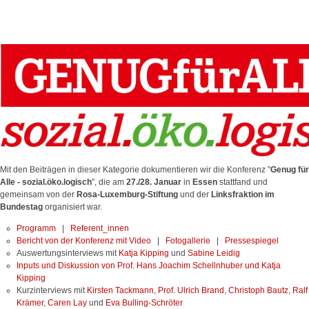
Mit den Beiträgen in dieser Kategorie dokumentieren wir die Konferenz "
Genug für
Alle - sozial.öko.logisch
", die am
27./28. Januar
in
Essen
stattfand und
gemeinsam von der
Rosa-Luxemburg-Stiftung
und der
Linksfraktion im
Bundestag
organisiert war.
Programm
|
Referent_innen
Bericht von der Konferenz mit Video
|
Fotogallerie
|
Pressespiegel
Auswertungsinterviews mit
Katja Kipping
und
Sabine Leidig
Inputs und Diskussion von Prof. Hans Joachim Schellnhuber und Katja
Kipping
Kurzinterviews mit
Kirsten Tackmann
,
Prof. Ulrich Brand
,
Christoph Bautz
,
Ralf
Krämer
,
Caren Lay
und
Eva Bulling-Schröter