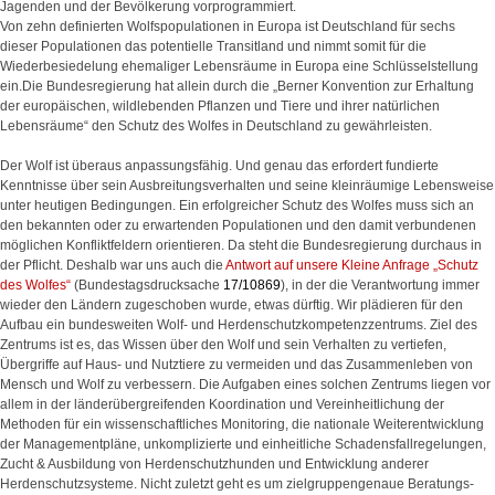
Jagenden und der Bevölkerung vorprogrammiert.
Von zehn definierten Wolfspopulationen in Europa ist Deutschland für sechs
dieser Populationen das potentielle Transitland und nimmt somit für die
Wiederbesiedelung ehemaliger Lebensräume in Europa eine Schlüsselstellung
ein.
Die Bundesregierung hat allein durch
die „Berner Konvention zur Erhaltung
der europäischen, wildlebenden Pflanzen und Tiere und ihrer natürlichen
Lebensräume“
den Schutz des Wolfes in Deutschland zu gewährleisten.
Der Wolf ist überaus anpassungsfähig. Und genau das erfordert fundierte
Kenntnisse über sein Ausbreitungsverhalten und seine kleinräumige Lebensweise
unter heutigen Bedingungen. Ein erfolgreicher Schutz des Wolfes muss sich an
den bekannten oder zu erwartenden Populationen und den damit verbundenen
möglichen Konfliktfeldern orientieren. Da steht die Bundesregierung durchaus in
der Pflicht. Deshalb war uns auch die
Antwort auf unsere Kleine Anfrage „Schutz
des Wolfes“
(
Bundestagsdrucksache
17/10869
), in der die Verantwortung immer
wieder den Ländern zugeschoben wurde, etwas dürftig. Wir plädieren für
den
Aufbau ein bundesweiten Wolf- und Herdenschutzkompetenzzentrums. Ziel des
Zentrums ist es, das Wissen über den Wolf und sein Verhalten zu vertiefen,
Übergriffe auf Haus- und Nutztiere zu vermeiden und das Zusammenleben von
Mensch und Wolf zu verbessern. Die Aufgaben eines solchen Zentrums liegen vor
allem in der länderübergreifenden Koordination und Vereinheitlichung der
Methoden für ein wissenschaftliches Monitoring, die nationale Weiterentwicklung
der Managementpläne, unkomplizierte und einheitliche Schadensfallregelungen,
Zucht & Ausbildung von Herdenschutzhunden und Entwicklung anderer
Herdenschutzsysteme. Nicht zuletzt geht es um zielgruppengenaue Beratungs-