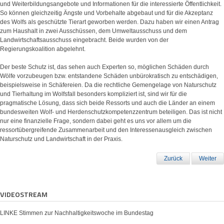
und Weiterbildungsangebote und Informationen für die interessierte Öffentlichkeit.
So
können gleichzeitig Ängste und Vorbehalte abgebaut und für die Akzeptanz
des Wolfs als geschützte Tierart geworben werden.
Dazu haben wir einen Antrag
zum Haushalt in zwei Ausschüssen, dem Umweltausschuss und dem
Landwirtschaftsausschuss eingebracht. Beide wurden von der
Regierungskoalition abgelehnt.
Der beste Schutz ist, das sehen auch Experten so,
möglichen Schäden durch
Wölfe vorzubeugen bzw. entstandene Schäden unbürokratisch zu entschädigen,
beispielsweise in Schäfereien. Da die rechtliche Gemengelage von Naturschutz
und Tierhaltung im Wolfsfall besonders kompliziert ist, sind wir für die
pragmatische Lösung, dass sich beide Ressorts und auch die Länder an einem
bundesweiten
Wolf- und Herdenschutzkompetenzzentrum beteiligen. Das ist nicht
nur eine finanzielle Frage, sondern dabei geht es uns vor allem um die
ressortübergreifende Zusammenarbeit und den Interessenausgleich zwischen
Naturschutz und Landwirtschaft in der Praxis.
Zurück
Weiter
VIDEOSTREAM
LINKE Stimmen zur Nachhaltigkeitswoche im Bundestag