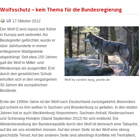
Wolfsschutz – kein Thema für die Bundesregierung
17 Oktober 2012
Der Wolf (Canis lupus) war früher
in Europa weit verbreitet. Als
Beutegreifer gefürchtet, wurde er
über Jahrhunderte in immer
entlegenere Waldgebiete
abgedrängt. Seit etwa 150 Jahren
galt der Wolf in Mittel- und
Westeuropa als ausgerottet. Erst
durch den gesetzlichen Schutz
erholten sich in den vergangenen
Wolf by caroline lang_pixelio.de
30 Jahren die europäischen
Bestände.
Ende der 1990er Jahre ist der Wolf nach Deutschland zurückgekehrt
.
Besonders
gut scheint es ihm seither in Sachsen und Brandenburg zu gefallen. In den letzten
Jahren hat er auch Mecklenburg-Vorpommern
, Sachsen-Anhalt, Niedersachsen
und Schleswig-Holstein (Stand September 2012) f
ür sich entdeckt. Die
Wiederbesiedlung der Bundesrepublik durch den Wolf ist demnach eine Tatsache,
auf die wir uns einstellen müssen. Auf der einen Seite ist der Wolf eine streng
geschützte Tierart. Auf der anderen Seite sind allerdings Konflikte mit Tierhaltern,