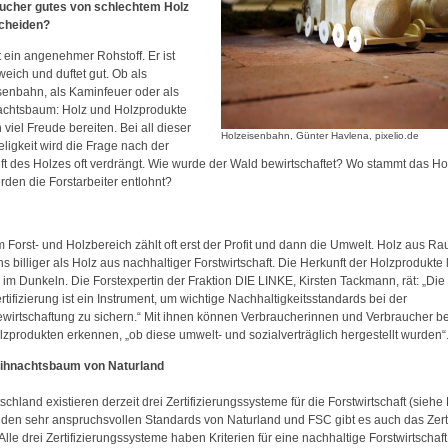
ucher gutes von schlechtem Holz
cheiden?
t ein angenehmer Rohstoff. Er ist
eich und duftet gut. Ob als
senbahn, als Kaminfeuer oder als
chtsbaum: Holz und Holzprodukte
viel Freude bereiten. Bei all dieser
Holzeisenbahn, Günter Havlena, pixelio.de
ligkeit wird die Frage nach der
ft des Holzes oft verdrängt. Wie wurde der Wald bewirtschaftet? Wo stammt das Ho
rden die Forstarbeiter entlohnt?
 Forst- und Holzbereich zählt oft erst der Profit und dann die Umwelt. Holz aus Ra
s billiger als Holz aus nachhaltiger Forstwirtschaft. Die Herkunft der Holzprodukte 
 im Dunkeln. Die Forstexpertin der Fraktion DIE LINKE, Kirsten Tackmann, rät: „Die
tifizierung ist ein Instrument, um wichtige Nachhaltigkeitsstandards bei der
wirtschaftung zu sichern.“ Mit ihnen können Verbraucherinnen und Verbraucher b
lzprodukten erkennen, „ob diese umwelt- und sozialverträglich hergestellt wurden“
ihnachtsbaum von Naturland
schland existieren derzeit drei Zertifizierungssysteme für die Forstwirtschaft (siehe
den sehr anspruchsvollen Standards von Naturland und FSC gibt es auch das Zerti
lle drei Zertifizierungssysteme haben Kriterien für eine nachhaltige Forstwirtschaft