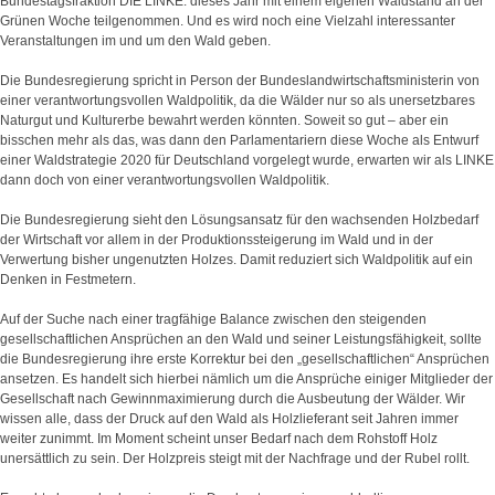
Bundestagsfraktion DIE LINKE. dieses Jahr mit einem eigenen Waldstand an der
Grünen Woche teilgenommen. Und es wird noch eine Vielzahl interessanter
Veranstaltungen im und um den Wald geben.
Die Bundesregierung spricht in Person der Bundeslandwirtschaftsministerin von
einer verantwortungsvollen Waldpolitik, da die Wälder nur so als unersetzbares
Naturgut und Kulturerbe bewahrt werden könnten. Soweit so gut – aber ein
bisschen mehr als das, was dann den Parlamentariern diese Woche als Entwurf
einer Waldstrategie 2020 für Deutschland vorgelegt wurde, erwarten wir als LINKE
dann doch von einer verantwortungsvollen Waldpolitik.
Die Bundesregierung sieht den Lösungsansatz für den wachsenden Holzbedarf
der Wirtschaft vor allem in der Produktionssteigerung im Wald und in der
Verwertung bisher ungenutzten Holzes. Damit reduziert sich Waldpolitik auf ein
Denken in Festmetern.
Auf der Suche nach einer tragfähige Balance zwischen den steigenden
gesellschaftlichen Ansprüchen an den Wald und seiner Leistungsfähigkeit, sollte
die Bundesregierung ihre erste Korrektur bei den „gesellschaftlichen“ Ansprüchen
ansetzen. Es handelt sich hierbei nämlich um die Ansprüche einiger Mitglieder der
Gesellschaft nach Gewinnmaximierung durch die Ausbeutung der Wälder. Wir
wissen alle, dass der Druck auf den Wald als Holzlieferant seit Jahren immer
weiter zunimmt. Im Moment scheint unser Bedarf nach dem Rohstoff Holz
unersättlich zu sein. Der Holzpreis steigt mit der Nachfrage und der Rubel rollt.