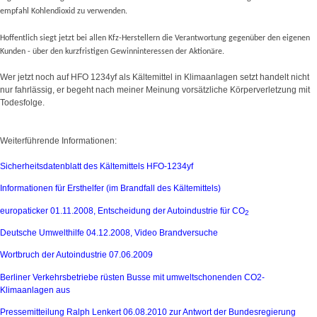
empfahl Kohlendioxid zu verwenden
.
Hoffentlich siegt jetzt bei allen Kfz-Herstellern die Verantwortung gegenüber den eigenen
Kunden - über den kurzfristigen Gewinninteressen der Aktionäre.
Wer jetzt noch auf HFO 1234yf als Kältemittel in Klimaanlagen setzt handelt nicht
nur fahrlässig, er begeht nach meiner Meinung vorsätzliche Körperverletzung mit
Todesfolge.
Weiterführende Informationen:
Sicherheitsdatenblatt des Kältemittels HFO-1234yf
Informationen für Ersthelfer (im Brandfall des Kältemittels)
europaticker 01.11.2008, Entscheidung der Autoindustrie für CO
2
Deutsche Umwelthilfe 04.12.2008, Video Brandversuche
Wortbruch der Autoindustrie 07.06.2009
Berliner Verkehrsbetriebe rüsten Busse mit
umweltschonenden CO2-
Klimaanlagen aus
Pressemitteilung Ralph Lenkert 06.08.2010 zur Antwort der Bundesregierung