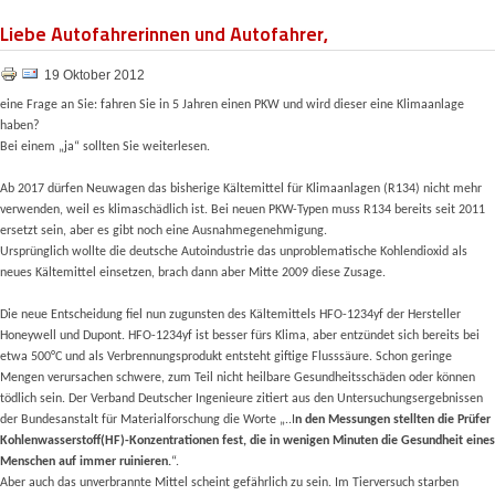
Liebe Autofahrerinnen und Autofahrer,
19 Oktober 2012
eine Frage an Sie: fahren Sie in 5 Jahren einen PKW und wird dieser eine Klimaanlage
haben?
Bei einem „ja“ sollten Sie weiterlesen.
Ab 2017 dürfen Neuwagen das bisherige Kältemittel für Klimaanlagen (R134) nicht mehr
verwenden, weil es klimaschädlich ist. Bei neuen PKW-Typen muss R134 bereits seit 2011
ersetzt sein, aber es gibt noch eine Ausnahmegenehmigung.
Ursprünglich wollte die deutsche Autoindustrie das unproblematische Kohlendioxid als
neues Kältemittel einsetzen,
brach dann aber Mitte 2009 diese Zusage
.
Die neue Entscheidung fiel nun zugunsten des Kältemittels HFO-1234yf der Hersteller
Honeywell und Dupont. HFO-1234yf ist besser fürs Klima, aber entzündet sich bereits bei
etwa 500°C
und als Verbrennungsprodukt entsteht giftige Flusssäure. Schon geringe
Mengen verursachen schwere, zum Teil nicht heilbare Gesundheitsschäden oder können
tödlich sein
. Der Verband Deutscher Ingenieure zitiert aus den Untersuchungsergebnissen
der Bundesanstalt für Materialforschung die Worte „..I
n den Messungen stellten die Prüfer
Kohlenwasserstoff(HF)-Konzentrationen fest, die in wenigen Minuten die Gesundheit eines
Menschen auf immer ruinieren.
“
.
Aber auch das unverbrannte Mittel scheint gefährlich zu sein.
Im Tierversuch starben