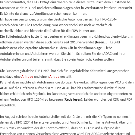
Kaninchenmütter, die HFO 1234yf einatmeten. Wie dieses Mittel nach dem Einatmen bei
Menschen wirkt, z.B. bei undichten Klimaanlagen oder in Werkstätten ist nicht untersucht.
Es könnte durchaus
zu Vergiftungserscheinungen kommen.
Ich habe nie verstanden, warum die deutsche Autoindustrie sich für HFO-1234yf
entschieden hat. Die Entscheidung
war weder technisch noch wirtschaftlich
nachvollziehbar und blendete die Risiken für die PKW-Nutzer aus.
Die Zulieferindustrie hatte längst serienreife Klimaanlagen mit Kohlendioxid entwickelt. In
etlichen Bussen werden diese auch bereits seit 2010 verwendet (
lesen…
).
Es gibt
mindestens eine erprobte Alternative zu dem Gift in der Klimaanlage . Liebe
Autofahrerinnen und Autofahrer: wehren Sie sich! . Schreiben Sie den ADAC und Ihren
Autohersteller an und teilen sie mit, dass Sie so ein Auto nicht kaufen wollen.
Die Bundestagsfraktion DIE LINKE. hat sich für ungefährliche Kältemittel ausgesprochen
und dazu eine
Anfrage
und einen
Antrag
gestellt.
Parallel dazu machte ich Autofirmen, die dortigen Gewerkschaftkollegen, den VCD und den
ADAC auf die Gefahren aufmerksam. Den ADAC bat ich Crashversuche durchzuführen –
bisher erhielt ich kein Ergebnis. Im Bundestag versuchte ich die anderen Abgeordneten zu
einem Verbot von HFO 1234yf zu bewegen (
Rede lesen
). Leider war dies bei CDU und FDP
vergeblich.
Im August schrieb
ich die Autohersteller mit der Bitte an, mir die Kfz-Typen zu nennen, in
denen das HFO 1234yf bereits verwendet wird. Von Daimler kam keine Antwort. Aber am
25.09.2012 verkündete der der Konzern offiziell, dass er HFO-1234yf aufgrund der
Ergebnisse von eigenen Versuchen nicht verwenden wird.
Der ADAC reagierte sofort und