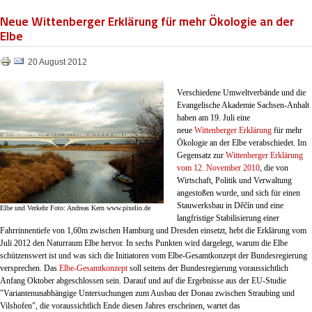
Neue Wittenberger Erklärung für mehr Ökologie an der
Elbe
20 August 2012
Verschiedene Umweltverbände und die
Evangelische Akademie Sachsen-Anhalt
haben am 19. Juli eine
neue
Wittenberger Erklärung
für mehr
Ökologie an der Elbe verabschiedet. Im
Gegensatz zur
Wittenberger Erklärung
vom 12. November 2010
, die von
Wirtschaft, Politik und Verwaltung
angestoßen wurde, und sich für einen
Stauwerksbau in Děčín und eine
Elbe und Verkehr Foto: Andreas Kern www.pixelio.de
langfristige Stabilisierung einer
Fahrrinnentiefe von 1,60m zwischen Hamburg und Dresden einsetzt, hebt die Erklärung vom
Juli 2012 den Naturraum Elbe hervor. In sechs Punkten wird dargelegt, warum die Elbe
schützenswert ist und was sich die Initiatoren vom Elbe-Gesamtkonzept der Bundesregierung
versprechen. Das
Elbe-Gesamtkonzept
soll seitens der Bundesregierung voraussichtlich
Anfang Oktober abgeschlossen sein. Darauf und auf die Ergebnisse aus der EU-Studie
"Variantenunabhängige Untersuchungen zum Ausbau der Donau zwischen Straubing und
Vilshofen", die voraussichtlich Ende diesen Jahres erscheinen, wartet das