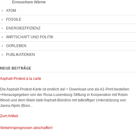
Erneuerbare Wärme
ATOM
FOSSILE
ENERGIEEFFIZIENZ
WIRTSCHAFT UND POLITIK
GORLEBEN
PUBLIKATIONEN
NEUE BEITRÄGE
Asphalt-Protest à la carte
Die Asphalt-Protest-Karte ist endlich da! > Download und als A1-Print bestellen
<Herausgegeben von der Rosa-Luxemburg-Stiftung in Kooperation mit Robin
Wood und dem Wald-statt-Asphalt-Bündnis mit tatkräftiger Unterstützung von
Janna Aljets (Büro...
Zum Artikel
Verkehrsprognosen abschaffen!