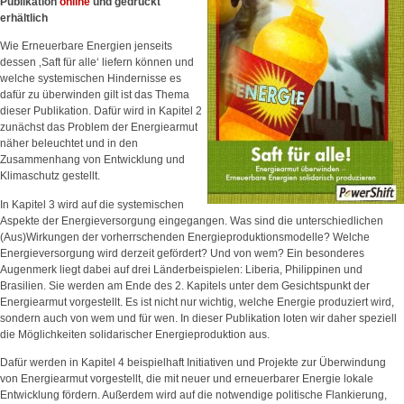
Publikation
online
und gedruckt
erhältlich
Wie Erneuerbare Energien jenseits
dessen ‚Saft für alle‘ liefern können und
welche systemischen Hindernisse es
dafür zu überwinden gilt ist das Thema
dieser Publikation. Dafür wird in Kapitel 2
zunächst das Problem der Energiearmut
näher beleuchtet und in den
Zusammenhang von Entwicklung und
Klimaschutz gestellt.
In Kapitel 3 wird auf die systemischen
Aspekte der Energieversorgung eingegangen. Was sind die unterschiedlichen
(Aus)Wirkungen der vorherrschenden Energieproduktionsmodelle? Welche
Energieversorgung wird derzeit gefördert? Und von wem? Ein besonderes
Augenmerk liegt dabei auf drei Länderbeispielen: Liberia, Philippinen und
Brasilien. Sie werden am Ende des 2. Kapitels unter dem Gesichtspunkt der
Energiearmut vorgestellt. Es ist nicht nur wichtig, welche Energie produziert wird,
sondern auch von wem und für wen. In dieser Publikation loten wir daher speziell
die Möglichkeiten solidarischer Energieproduktion aus.
Dafür werden in Kapitel 4 beispielhaft Initiativen und Projekte zur Überwindung
von Energiearmut vorgestellt, die mit neuer und erneuerbarer Energie lokale
Entwicklung fördern. Außerdem wird auf die notwendige politische Flankierung,