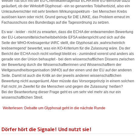
Wieder hat sich mit der EU-Chemikalienagentur ECHA eine EU-Behörde dazu
geäußert, ob der Wirkstoff Glyphosat - ein so genanntes Totalherbizid, also ein
Unkrautvernichter mit sehr breitem Wirkungsspektrum - bei Menschen Krebs
auslösen kann oder nicht. Grund genug für DIE LINKE, das Problem erneut im
Fachausschuss des Bundestags auf die Tagesordnung zu setzen.
Es war - leider - nicht zu erwarten, dass die ECHA der entwarnenden Bewertung
der EU-Lebensmittelsicherheitsbehörde EFSA widerspricht und sich auf die
Seite der WHO-Krebsagentur IARC stellt, die Glyphosat als ‚wahrscheinlich
krebserregend‘ bewertet, was ein KO-Kriterium für die Zulassung wäre. Da der
Bericht der ECHA noch nicht vorliegt bleibt es - zumindest vorerst und anders als
gerade von der Union behauptet - bei dem wissenschaftlichen Dissens zwischen
der Bewertung durch die Wissenschaftlerinnen und Wissenschaftlern der
Weltgesundheitsorganisation (WHO) auf der einen und der EU auf der anderen
Seite. Damit ist auch die Kritik an der jeweils anderen wissenschaftlichen
Bewertung nicht ausgeräumt. Aber müsste das Vorsorgeprinzip in einem solchen
Fall nicht ‚im Zweifel für die Menschen und gegen die Zulassung‘ heißen?
Bei der Beantwortung dieser Frage geht es um sehr viel mehr als nur ein
wissenschaftlichen Streit.
Weiterlesen: Debatte um Glyphosat geht in die nächste Runde
Dörfer hört die Signale! Und nutzt sie!