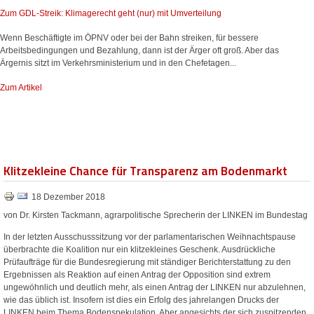
Zum GDL-Streik: Klimagerecht geht (nur) mit Umverteilung
Wenn Beschäftigte im ÖPNV oder bei der Bahn streiken, für bessere
Arbeitsbedingungen und Bezahlung, dann ist der Ärger oft groß. Aber das
Ärgernis sitzt im Verkehrsministerium und in den Chefetagen...
Zum Artikel
Klitzekleine Chance für Transparenz am Bodenmarkt
18 Dezember 2018
von Dr. Kirsten Tackmann, agrarpolitische Sprecherin der LINKEN im Bundestag
In der letzten Ausschusssitzung vor der parlamentarischen Weihnachtspause
überbrachte die Koalition nur ein klitzekleines Geschenk. Ausdrückliche
Prüfaufträge für die Bundesregierung mit ständiger Berichterstattung zu den
Ergebnissen als Reaktion auf einen Antrag der Opposition sind extrem
ungewöhnlich und deutlich mehr, als einen Antrag der LINKEN nur abzulehnen,
wie das üblich ist. Insofern ist dies ein Erfolg des jahrelangen Drucks der
LINKEN beim Thema Bodenspekulation. Aber angesichts der sich zuspitzenden