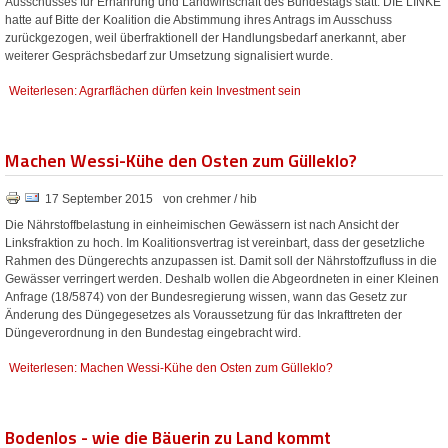
Ausschusses für Ernährung und Landwirtschaft des Bundestags statt. DIE LINKE
hatte auf Bitte der Koalition die Abstimmung ihres Antrags im Ausschuss
zurückgezogen, weil überfraktionell der Handlungsbedarf anerkannt, aber
weiterer Gesprächsbedarf zur Umsetzung signalisiert wurde.
Weiterlesen: Agrarflächen dürfen kein Investment sein
Machen Wessi-Kühe den Osten zum Gülleklo?
17 September 2015
von crehmer / hib
Die Nährstoffbelastung in einheimischen Gewässern ist nach Ansicht der
Linksfraktion zu hoch. Im Koalitionsvertrag ist vereinbart, dass der gesetzliche
Rahmen des Düngerechts anzupassen ist. Damit soll der Nährstoffzufluss in die
Gewässer verringert werden. Deshalb wollen die Abgeordneten in einer Kleinen
Anfrage (18/5874) von der Bundesregierung wissen, wann das Gesetz zur
Änderung des Düngegesetzes als Voraussetzung für das Inkrafttreten der
Düngeverordnung in den Bundestag eingebracht wird.
Weiterlesen: Machen Wessi-Kühe den Osten zum Gülleklo?
Bodenlos - wie die Bäuerin zu Land kommt