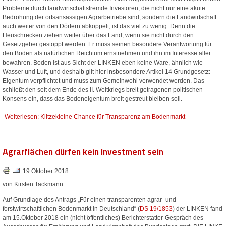
Probleme durch landwirtschaftsfremde Investoren, die nicht nur eine akute
Bedrohung der ortsansässigen Agrarbetriebe sind, sondern die Landwirtschaft
auch weiter von den Dörfern abkoppelt, ist das viel zu wenig. Denn die
Heuschrecken ziehen weiter über das Land, wenn sie nicht durch den
Gesetzgeber gestoppt werden. Er muss seinen besondere Verantwortung für
den Boden als natürlichen Reichtum ernstnehmen und ihn im Interesse aller
bewahren. Boden ist aus Sicht der LINKEN eben keine Ware, ähnlich wie
Wasser und Luft, und deshalb gilt hier insbesondere Artikel 14 Grundgesetz:
Eigentum verpflichtet und muss zum Gemeinwohl verwendet werden. Das
schließt den seit dem Ende des II. Weltkriegs breit getragenen politischen
Konsens ein, dass das Bodeneigentum breit gestreut bleiben soll.
Weiterlesen: Klitzekleine Chance für Transparenz am Bodenmarkt
Agrarflächen dürfen kein Investment sein
19 Oktober 2018
von Kirsten Tackmann
Auf Grundlage des Antrags „Für einen transparenten agrar- und
forstwirtschaftlichen Bodenmarkt in Deutschland“ (
DS 19/1853
) der LINKEN fand
am 15.Oktober 2018 ein (nicht öffentliches) Berichterstatter-Gespräch des