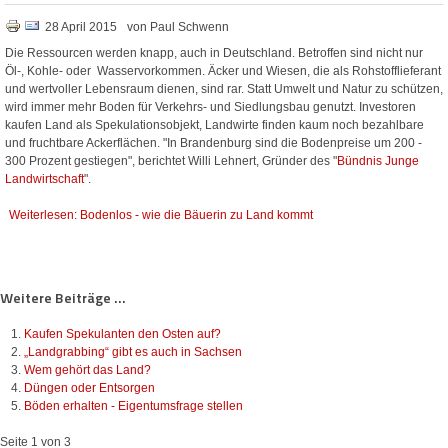
28 April 2015
von Paul Schwenn
Die Ressourcen werden knapp, auch in Deutschland. Betroffen sind nicht nur
Öl-, Kohle- oder Wasservorkommen. Äcker und Wiesen, die als Rohstofflieferant
und wertvoller Lebensraum dienen, sind rar. Statt Umwelt und Natur zu schützen,
wird immer mehr Boden für Verkehrs- und Siedlungsbau genutzt. Investoren
kaufen Land als Spekulationsobjekt, Landwirte finden kaum noch bezahlbare
und fruchtbare Ackerflächen. "In Brandenburg sind die Bodenpreise um 200 -
300 Prozent gestiegen", berichtet Willi Lehnert, Gründer des "
Bündnis Junge
Landwirtschaft
".
Weiterlesen: Bodenlos - wie die Bäuerin zu Land kommt
Weitere Beiträge ...
Kaufen Spekulanten den Osten auf?
„Landgrabbing“ gibt es auch in Sachsen
Wem gehört das Land?
Düngen oder Entsorgen
Böden erhalten - Eigentumsfrage stellen
Seite 1 von 3