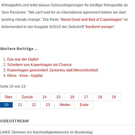
Klimagipfels und leitet daraus Schlussfolgerungen für künftige Klimapolitik ab.
Sein Resümee: "We can't wait for an international agreement before we start
tackling climate change." Die Rede "
About Good and Bad of Copenhagen
" ist
dokumentiert in der Ausgabe 6/2010 der Zeitschrift "
tranform! europe
".
Weitere Beiträge ...
Das war der Gipfel!
Scheitern von Kopenhagen als Chance
Kopenhagen gescheitert: Zynismus statt Menschlichkeit
Klima - Krise - Kapital
Seite 20 von 23
Start
Zurück
14
15
16
17
18
19
20
21
22
23
Weiter
Ende
VIDEOSTREAM
LINKE Stimmen zur Nachhaltigkeitswoche im Bundestag