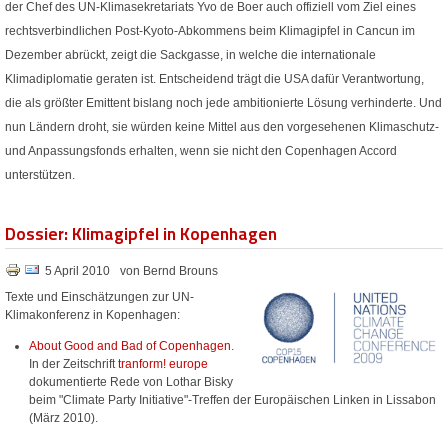
der Chef des UN-Klimasekretariats Yvo de Boer auch offiziell vom Ziel eines
rechtsverbindlichen Post-Kyoto-Abkommens beim Klimagipfel in Cancun im
Dezember abrückt, zeigt die Sackgasse, in welche die internationale
Klimadiplomatie geraten ist. Entscheidend trägt die USA dafür Verantwortung,
die als größter Emittent bislang noch jede ambitionierte Lösung verhinderte. Und
nun Ländern droht, sie würden keine Mittel aus den vorgesehenen Klimaschutz-
und Anpassungsfonds erhalten, wenn sie nicht den Copenhagen Accord
unterstützen.
Dossier: Klimagipfel in Kopenhagen
5 April 2010
von Bernd Brouns
Texte und Einschätzungen zur UN-
Klimakonferenz in Kopenhagen:
About Good and Bad of Copenhagen
.
In der Zeitschrift
tranform! europe
dokumentierte Rede von Lothar Bisky
beim "Climate Party Initiative"-Treffen der Europäischen Linken in Lissabon
(März 2010).