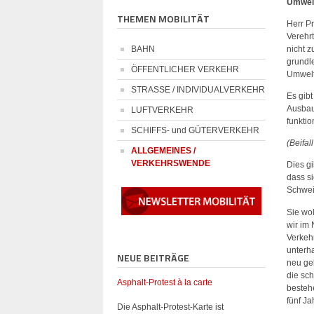
Umwelt
THEMEN MOBILITÄT
Herr Pr
Verehr
BAHN
nicht 
grundl
ÖFFENTLICHER VERKEHR
Umwelts
STRASSE / INDIVIDUALVERKEHR
Es gibt
Ausbau
LUFTVERKEHR
funktio
SCHIFFS- und GÜTERVERKEHR
(Beifal
ALLGEMEINES /
VERKEHRSWENDE
Dies g
dass s
Schwei
Sie wo
wir im
Verkeh
unterh
NEUE BEITRÄGE
neu ge
die sc
Asphalt-Protest à la carte
besteh
fünf Ja
Die Asphalt-Protest-Karte ist