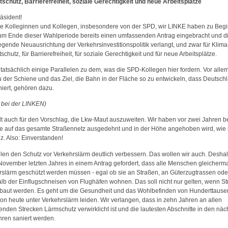
schutz, Barrierefreiheit, soziale Gerechtigkeit und neue Arbeitsplätze
äsident!
te Kolleginnen und Kollegen, insbesondere von der SPD, wir LINKE haben zu Beg
zum Ende dieser Wahlperiode bereits einen umfassenden Antrag eingebracht und d
egende Neuausrichtung der Verkehrsinvestitionspolitik verlangt, und zwar für Klima
chutz, für Barrierefreiheit, für soziale Gerechtigkeit und für neue Arbeitsplätze.
 tatsächlich einige Parallelen zu dem, was die SPD-Kollegen hier fordern. Vor alle
 der Schiene und das Ziel, die Bahn in der Fläche so zu entwickeln, dass Deutsch
niert, gehören dazu.
l bei der LINKEN)
ilt auch für den Vorschlag, die Lkw-Maut auszuweiten. Wir haben vor zwei Jahren b
ie auf das gesamte Straßennetz ausgedehnt und in der Höhe angehoben wird, wie 
z. Also: Einverstanden!
llen den Schutz vor Verkehrslärm deutlich verbessern. Das wollen wir auch. Deshal
 November letzten Jahres in einem Antrag gefordert, dass alle Menschen gleicherm
rslärm geschützt werden müssen - egal ob sie an Straßen, an Güterzugtrassen ode
alb der Einflugschneisen von Flughäfen wohnen. Das soll nicht nur gelten, wenn S
baut werden. Es geht um die Gesundheit und das Wohlbefinden von Hunderttause
hon heute unter Verkehrslärm leiden. Wir verlangen, dass in zehn Jahren an allen
enden Strecken Lärmschutz verwirklicht ist und die lautesten Abschnitte in den näc
hren saniert werden.