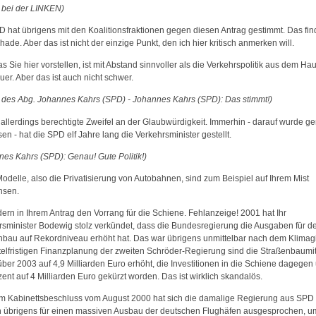
l bei der LINKEN)
D hat übrigens mit den Koalitionsfraktionen gegen diesen Antrag gestimmt. Das fin
hade. Aber das ist nicht der einzige Punkt, den ich hier kritisch anmerken will.
as Sie hier vorstellen, ist mit Abstand sinnvoller als die Verkehrspolitik aus dem Ha
er. Aber das ist auch nicht schwer.
ll des Abg. Johannes Kahrs (SPD) - Johannes Kahrs (SPD): Das stimmt!)
 allerdings berechtigte Zweifel an der Glaubwürdigkeit. Immerhin - darauf wurde g
en - hat die SPD elf Jahre lang die Verkehrsminister gestellt.
nes Kahrs (SPD): Genau! Gute Politik!)
odelle, also die Privatisierung von Autobahnen, sind zum Beispiel auf Ihrem Mist
hsen.
dern in Ihrem Antrag den Vorrang für die Schiene. Fehlanzeige! 2001 hat Ihr
rsminister Bodewig stolz verkündet, dass die Bundesregierung die Ausgaben für d
nbau auf Rekordniveau erhöht hat. Das war übrigens unmittelbar nach dem Klimagip
ttelfristigen Finanzplanung der zweiten Schröder-Regierung sind die Straßenbaumit
ber 2003 auf 4,9 Milliarden Euro erhöht, die Investitionen in die Schiene dagegen
ent auf 4 Milliarden Euro gekürzt worden. Das ist wirklich skandalös.
em Kabinettsbeschluss vom August 2000 hat sich die damalige Regierung aus SPD
 übrigens für einen massiven Ausbau der deutschen Flughäfen ausgesprochen, u