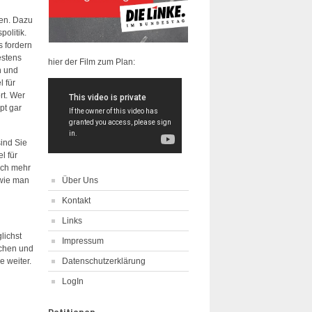
sen. Dazu
olitik.
s fordern
estens
hier der Film zum Plan:
n und
 für
rt. Wer
pt gar
ind Sie
l für
och mehr
 wie man
Über Uns
Kontakt
Links
lichst
Impressum
schen und
Datenschutzerklärung
e weiter.
LogIn
Petitionen