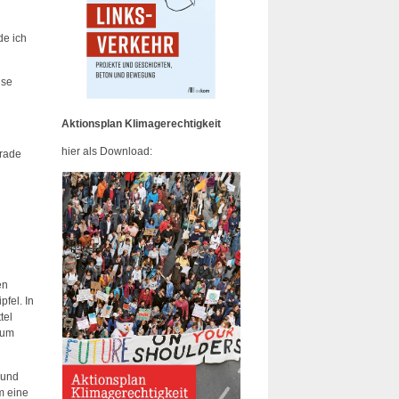
de ich
use
Aktionsplan Klimagerechtigkeit
hier als Download:
erade
en
fel. In
tel
 um
 und
m eine