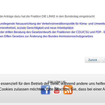
de Anträge dazu hat die Fraktion DIE LINKE in den Bundestag eingebracht
undlegende Neuausrichtung der Verkehrsinvestitionspolitik für Klima- und Umwelts
rrierefreiheit, soziale Gerechtigkeit und neue Arbeitsplätze
 der dritten Beratung des Gesetzentwurfs der Fraktionen der CDU/CSU und FDP - 
nes Elften Gesetzes zur Änderung des Bundes-Immissionsschutzgesetzes
Zurück
FOLLOW US
 essenziell für den Betrieb der Seite, während andere uns helf
 Cookies zulassen möchten. Bitte beachten Sie, dass bei einer 