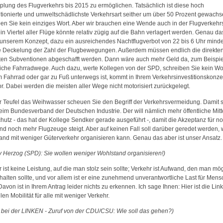
plung des Flugverkehrs bis 2015 zu ermöglichen. Tatsächlich ist diese hoch
tionierte und umweltschädlichste Verkehrsart seither um über 50 Prozent gewach
ben Sie kein einziges Wort. Aber wir brauchen eine Wende auch in der Flugverkehrsp
n Viertel aller Flüge könnte relativ zügig auf die Bahn verlagert werden. Genau da
t unserem Konzept, dazu ein ausreichendes Nachtflugverbot von 22 bis 6 Uhr mind
e Deckelung der Zahl der Flugbewegungen. Außerdem müssen endlich die direkte
kten Subventionen abgeschafft werden. Dann wäre auch mehr Geld da, zum Beispiel
liche Fahrradwege. Auch dazu, werte Kollegen von der SPD, schreiben Sie kein Wo
m Fahrrad oder gar zu Fuß unterwegs ist, kommt in Ihrem Verkehrsinvestitionskonze
or. Dabei werden die meisten aller Wege nicht motorisiert zurückgelegt.
r Teufel das Weihwasser scheuen Sie den Begriff der Verkehrsvermeidung. Damit s
im Bundesverband der Deutschen Industrie. Der will nämlich mehr öffentliche Mitte
hutz - das hat der Kollege Sendker gerade ausgeführt -, damit die Akzeptanz für n
nd noch mehr Flugzeuge steigt. Aber auf keinen Fall soll darüber geredet werden,
and mit weniger Güterverkehr organisieren kann. Genau das aber ist unser Ansatz.
v Herzog (SPD): Sie wollen weniger Wohlstand organisieren!)
 ist keine Leistung, auf die man stolz sein sollte; Verkehr ist Aufwand, den man mög
halten sollte, und vor allem ist er eine zunehmend unverantwortliche Last für Men
Davon ist in Ihrem Antrag leider nichts zu erkennen. Ich sage Ihnen: Hier ist die Link
len Mobilität für alle mit weniger Verkehr.
ll bei der LINKEN - Zuruf von der CDU/CSU: Wie soll das gehen?)