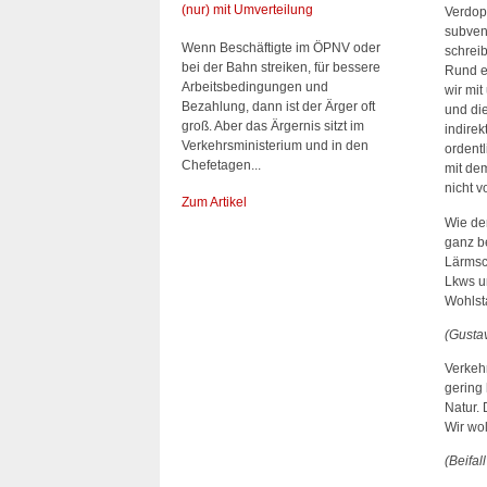
(nur) mit Umverteilung
Verdop
subven
Wenn Beschäftigte im ÖPNV oder
schrei
bei der Bahn streiken, für bessere
Rund ei
Arbeitsbedingungen und
wir mi
Bezahlung, dann ist der Ärger oft
und di
groß. Aber das Ärgernis sitzt im
indire
Verkehrsministerium und in den
ordent
Chefetagen...
mit de
nicht v
Zum Artikel
Wie de
ganz be
Lärmsc
Lkws u
Wohlst
(Gusta
Verkehr
gering 
Natur. 
Wir wol
(Beifa