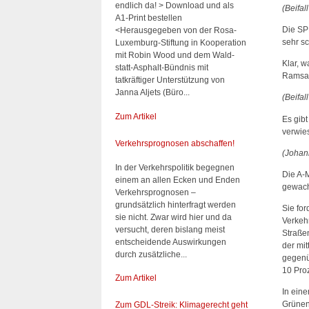
endlich da! > Download und als
(Beifal
A1-Print bestellen
Die SP
<Herausgegeben von der Rosa-
sehr sc
Luxemburg-Stiftung in Kooperation
mit Robin Wood und dem Wald-
Klar, w
statt-Asphalt-Bündnis mit
Ramsau
tatkräftiger Unterstützung von
Janna Aljets (Büro...
(Beifa
Zum Artikel
Es gibt
verwies
Verkehrsprognosen abschaffen!
(Johan
In der Verkehrspolitik begegnen
Die A-M
einem an allen Ecken und Enden
gewac
Verkehrsprognosen –
grundsätzlich hinterfragt werden
Sie for
sie nicht. Zwar wird hier und da
Verkeh
versucht, deren bislang meist
Straße
entscheidende Auswirkungen
der mi
durch zusätzliche...
gegenü
10 Proz
Zum Artikel
In ein
Grünen
Zum GDL-Streik: Klimagerecht geht