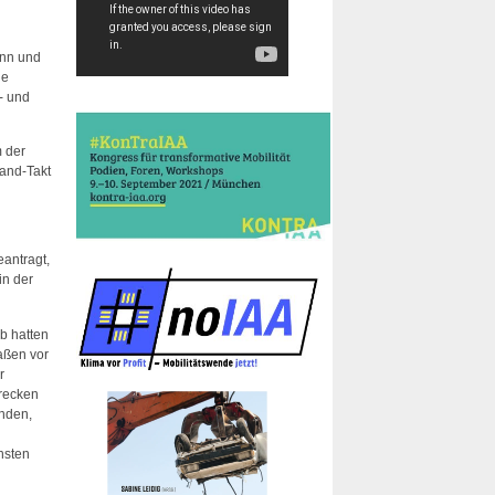
inn und
ie
- und
m der
land-Takt
eantragt,
in der
b hatten
aßen vor
r
trecken
nden,
hsten