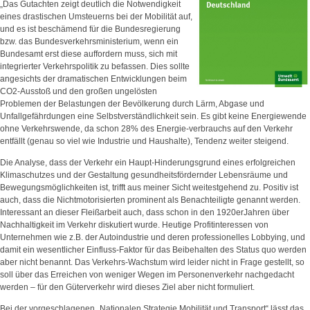
„Das Gutachten zeigt deutlich die Notwendigkeit
eines drastischen Umsteuerns bei der Mobilität auf,
und es ist beschämend für die Bundesregierung
bzw. das Bundesverkehrsministerium, wenn ein
Bundesamt erst diese auffordern muss, sich mit
integrierter Verkehrspolitik zu befassen. Dies sollte
angesichts der dramatischen Entwicklungen beim
CO2-Ausstoß und den großen ungelösten
Problemen der Belastungen der Bevölkerung durch Lärm, Abgase und
Unfallgefährdungen eine Selbstverständlichkeit sein. Es gibt keine Energiewende
ohne Verkehrswende, da schon 28% des Energie-verbrauchs auf den Verkehr
entfällt (genau so viel wie Industrie und Haushalte), Tendenz weiter steigend.
Die Analyse, dass der Verkehr ein Haupt-Hinderungsgrund eines erfolgreichen
Klimaschutzes und der Gestaltung gesundheitsfördernder Lebensräume und
Bewegungsmöglichkeiten ist, trifft aus meiner Sicht weitestgehend zu. Positiv ist
auch, dass die Nichtmotorisierten prominent als Benachteiligte genannt werden.
Interessant an dieser Fleißarbeit auch, dass schon in den 1920erJahren über
Nachhaltigkeit im Verkehr diskutiert wurde. Heutige Profitinteressen von
Unternehmen wie z.B. der Autoindustrie und deren professionelles Lobbying, und
damit ein wesentlicher Einfluss-Faktor für das Beibehalten des Status quo werden
aber nicht benannt. Das Verkehrs-Wachstum wird leider nicht in Frage gestellt, so
soll über das Erreichen von weniger Wegen im Personenverkehr nachgedacht
werden – für den Güterverkehr wird dieses Ziel aber nicht formuliert.
Bei der vorgeschlagenen „Nationalen Strategie Mobilität und Transport“ lässt das