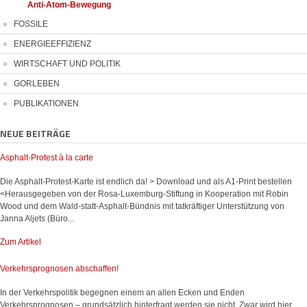
Anti-Atom-Bewegung
FOSSILE
ENERGIEEFFIZIENZ
WIRTSCHAFT UND POLITIK
GORLEBEN
PUBLIKATIONEN
NEUE BEITRÄGE
Asphalt-Protest à la carte
Die Asphalt-Protest-Karte ist endlich da! > Download und als A1-Print bestellen
<Herausgegeben von der Rosa-Luxemburg-Stiftung in Kooperation mit Robin
Wood und dem Wald-statt-Asphalt-Bündnis mit tatkräftiger Unterstützung von
Janna Aljets (Büro...
Zum Artikel
Verkehrsprognosen abschaffen!
In der Verkehrspolitik begegnen einem an allen Ecken und Enden
Verkehrsprognosen – grundsätzlich hinterfragt werden sie nicht. Zwar wird hier