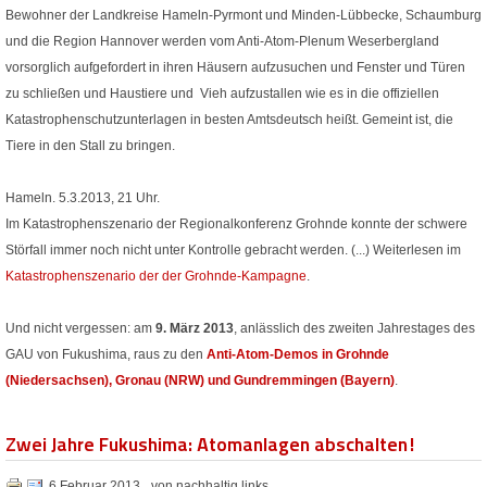
Bewohner der Landkreise Hameln-Pyrmont und Minden-Lübbecke, Schaumburg
und die Region Hannover werden vom Anti-Atom-Plenum Weserbergland
vorsorglich aufgefordert in ihren Häusern aufzusuchen und Fenster und Türen
zu schließen und Haustiere und Vieh aufzustallen wie es in die offiziellen
Katastrophenschutzunterlagen in besten Amtsdeutsch heißt. Gemeint ist, die
Tiere in den Stall zu bringen.
Hameln. 5.3.2013, 21 Uhr.
Im Katastrophenszenario der Regionalkonferenz Grohnde konnte der schwere
Störfall immer noch nicht unter Kontrolle gebracht werden. (...) Weiterlesen im
Katastrophenszenario der der Grohnde-Kampagne
.
Und nicht vergessen: am
9. März 2013
, anlässlich des zweiten Jahrestages des
GAU von Fukushima, raus zu den
Anti-Atom-Demos in Grohnde
(Niedersachsen), Gronau (NRW) und Gundremmingen (Bayern)
.
Zwei Jahre Fukushima: Atomanlagen abschalten!
6 Februar 2013
von nachhaltig links