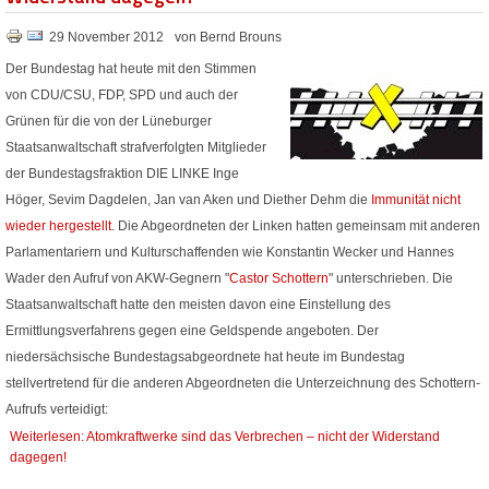
29 November 2012
von Bernd Brouns
Der Bundestag hat heute mit den Stimmen
von CDU/CSU, FDP, SPD und auch der
Grünen für die von der Lüneburger
Staatsanwaltschaft strafverfolgten Mitglieder
der Bundestagsfraktion DIE LINKE Inge
Höger, Sevim Dagdelen, Jan van Aken und Diether Dehm die
Immunität nicht
wieder hergestellt
. Die Abgeordneten der Linken hatten gemeinsam mit anderen
Parlamentariern und Kulturschaffenden wie Konstantin Wecker und Hannes
Wader den Aufruf von AKW-Gegnern "
Castor Schottern
" unterschrieben. Die
Staatsanwaltschaft hatte den meisten davon eine Einstellung des
Ermittlungsverfahrens gegen eine Geldspende angeboten. Der
niedersächsische Bundestagsabgeordnete hat heute im Bundestag
stellvertretend für die anderen Abgeordneten die Unterzeichnung des Schottern-
Aufrufs verteidigt:
Weiterlesen: Atomkraftwerke sind das Verbrechen – nicht der Widerstand
dagegen!