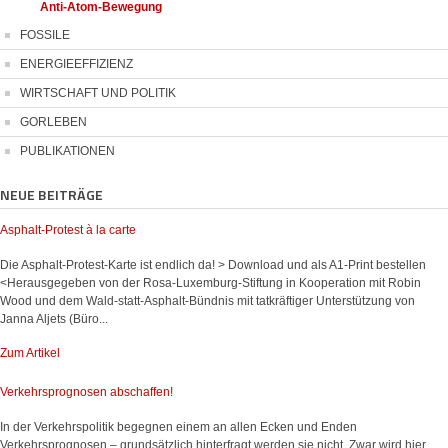
Anti-Atom-Bewegung
FOSSILE
ENERGIEEFFIZIENZ
WIRTSCHAFT UND POLITIK
GORLEBEN
PUBLIKATIONEN
NEUE BEITRÄGE
Asphalt-Protest à la carte
Die Asphalt-Protest-Karte ist endlich da! > Download und als A1-Print bestellen
<Herausgegeben von der Rosa-Luxemburg-Stiftung in Kooperation mit Robin
Wood und dem Wald-statt-Asphalt-Bündnis mit tatkräftiger Unterstützung von
Janna Aljets (Büro...
Zum Artikel
Verkehrsprognosen abschaffen!
In der Verkehrspolitik begegnen einem an allen Ecken und Enden
Verkehrsprognosen – grundsätzlich hinterfragt werden sie nicht. Zwar wird hier