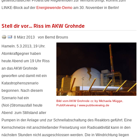
gesellschaftlicher Protest die Regierenden zur Vernunft bringt. Kommt zum
LINKE-Block auf der
Energiewende-Demo
am 30. November in Berlin!
Stell dir vor... Riss im AKW Grohnde
8 März 2013
von Bernd Brouns
Hameln. 5.3.2013, 19 Uhr.
Atomkraftgegner haben
heute Abend um 19 Uhr Riss
an das AKW Grohnde
geworfen und damit mit ein
Katastrophenszenario
begonnen. Nach diesem
Szenario hat ein
Bild vom AKW Grohnde cc by Michaela Mügge,
(Not-)Stromausfall heute
PubliXviewing / www.publixviewing.de
Abend zum Stillstand aller
Pumpen in der Anlage und zur Schnellabschaltung des Reaktors geführt. Eine
Kernschmelze mit anschließender Freisetzung von Radioaktivität kann in den
nächsten Stunden nicht ausgeschlossen werden. Die in Windrichtung liegen