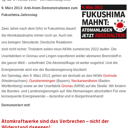
9. März 2013: Anti-Atom-Demonstrationen zum
Fukushima-Jahrestag
Zwei Jahre nach dem GAU in Fukushima dauert
die Atomkatastrophe immer noch an. Auch bei
uns belegen Stresstests: Deutsche Reaktoren
sind nicht sicher. Trotzdem sollen neun AKWs zumeist bis 2022 laufen. Die
Uranfabriken in Gronau und Lingen exportieren weiter atomaren Brennstoff in
die ganze Welt – unbefristet. Die Atommüllfrage ist weiter ungelöst. Und die
Energiewende wird von der Bundesregierung blockiert.
Am Samstag, den 9. März 2013, gehen wir deshalb an den AKWs
Grohnde
(Niedersachsen),
Gundremmingen
(Bayern),
Neckarwestheim
(Baden-
Württemberg) sowie an der Uranfabrik
Gronau
(NRW) auf die Straße. Wir fordern
die Bundes- und Landesregierungen auf: Alle Atomanlagen abschalten! Für eine
konsequente Energiewende – dezentral und in BürgerInnenhand!
Demonstriert mit!
Atomkraftwerke sind das Verbrechen – nicht der
Widerstand dagegen!