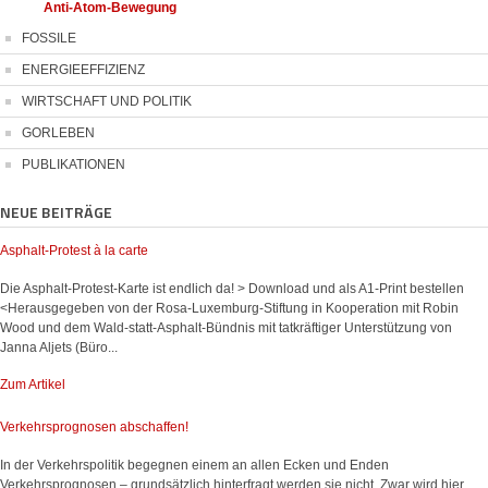
Anti-Atom-Bewegung
FOSSILE
ENERGIEEFFIZIENZ
WIRTSCHAFT UND POLITIK
GORLEBEN
PUBLIKATIONEN
NEUE BEITRÄGE
Asphalt-Protest à la carte
Die Asphalt-Protest-Karte ist endlich da! > Download und als A1-Print bestellen
<Herausgegeben von der Rosa-Luxemburg-Stiftung in Kooperation mit Robin
Wood und dem Wald-statt-Asphalt-Bündnis mit tatkräftiger Unterstützung von
Janna Aljets (Büro...
Zum Artikel
Verkehrsprognosen abschaffen!
In der Verkehrspolitik begegnen einem an allen Ecken und Enden
Verkehrsprognosen – grundsätzlich hinterfragt werden sie nicht. Zwar wird hier