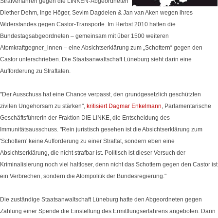
Strafverfahren gegen die LINKEN-Abgeordneten
Diether Dehm, Inge Höger, Sevim Dagdelen & Jan van Aken wegen ihres
Widerstandes gegen Castor-Transporte. Im Herbst 2010 hatten die
Bundestagsabgeordneten – gemeinsam mit über 1500 weiteren
Atomkraftgegner_innen – eine Absichtserklärung zum „Schottern“ gegen den
Castor unterschrieben. Die Staatsanwaltschaft Lüneburg sieht darin eine
Aufforderung zu Straftaten.
"Der Ausschuss hat eine Chance verpasst, den grundgesetzlich geschützten
zivilen Ungehorsam zu stärken",
kritisiert Dagmar Enkelmann
, Parlamentarische
Geschäftsführerin der Fraktion DIE LINKE, die Entscheidung des
Immunitätsausschuss. "Rein juristisch gesehen ist die Absichtserklärung zum
'Schottern' keine Aufforderung zu einer Straftat, sondern eben eine
Absichtserklärung, die nicht strafbar ist. Politisch ist dieser Versuch der
Kriminalisierung noch viel haltloser, denn nicht das Schottern gegen den Castor ist
ein Verbrechen, sondern die Atompolitik der Bundesregierung."
Die zuständige Staatsanwaltschaft Lüneburg hatte den Abgeordneten gegen
Zahlung einer Spende die Einstellung des Ermittlungserfahrens angeboten. Darin