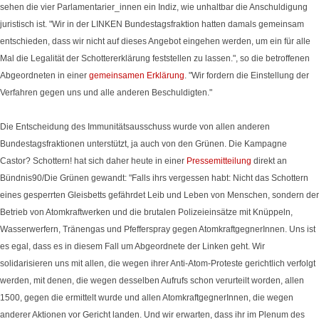
sehen die vier Parlamentarier_innen ein Indiz, wie unhaltbar die Anschuldigung
juristisch ist. "Wir in der LINKEN Bundestagsfraktion hatten damals gemeinsam
entschieden, dass wir nicht auf dieses Angebot eingehen werden, um ein für alle
Mal die Legalität der Schottererklärung feststellen zu lassen.", so die betroffenen
Abgeordneten in einer
gemeinsamen Erklärung
. "Wir fordern die Einstellung der
Verfahren gegen uns und alle anderen Beschuldigten."
Die Entscheidung des Immunitätsausschuss wurde von allen anderen
Bundestagsfraktionen unterstützt, ja auch von den Grünen. Die Kampagne
Castor? Schottern! hat sich daher heute in einer
Pressemitteilung
direkt an
Bündnis90/Die Grünen gewandt: "Falls ihrs vergessen habt: Nicht das Schottern
eines gesperrten Gleisbetts gefährdet Leib und Leben von Menschen, sondern der
Betrieb von Atomkraftwerken und die brutalen Polizeieinsätze mit Knüppeln,
Wasserwerfern, Tränengas und Pfefferspray gegen AtomkraftgegnerInnen. Uns ist
es egal, dass es in diesem Fall um Abgeordnete der Linken geht. Wir
solidarisieren uns mit allen, die wegen ihrer Anti-Atom-Proteste gerichtlich verfolgt
werden, mit denen, die wegen desselben Aufrufs schon verurteilt worden, allen
1500, gegen die ermittelt wurde und allen AtomkraftgegnerInnen, die wegen
anderer Aktionen vor Gericht landen. Und wir erwarten, dass ihr im Plenum des