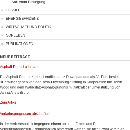
Anti-Atom-Bewegung
FOSSILE
ENERGIEEFFIZIENZ
WIRTSCHAFT UND POLITIK
GORLEBEN
PUBLIKATIONEN
NEUE BEITRÄGE
Asphalt-Protest à la carte
Die Asphalt-Protest-Karte ist endlich da! > Download und als A1-Print bestellen
<Herausgegeben von der Rosa-Luxemburg-Stiftung in Kooperation mit Robin
Wood und dem Wald-statt-Asphalt-Bündnis mit tatkräftiger Unterstützung von
Janna Aljets (Büro...
Zum Artikel
Verkehrsprognosen abschaffen!
In der Verkehrspolitik begegnen einem an allen Ecken und Enden
Verkehrsprognosen – grundsätzlich hinterfragt werden sie nicht. Zwar wird hier