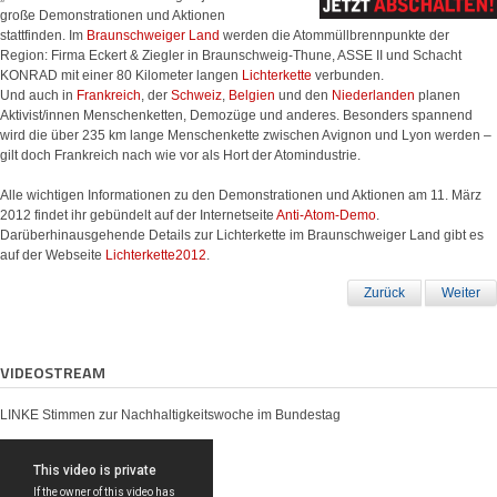
große Demonstrationen und Aktionen
stattfinden. Im
Braunschweiger Land
werden die Atommüllbrennpunkte der
Region: Firma Eckert & Ziegler in Braunschweig-Thune, ASSE II und Schacht
KONRAD mit einer 80 Kilometer langen
Lichterkette
verbunden.
Und auch in
Frankreich
, der
Schweiz
,
Belgien
und den
Niederlanden
planen
Aktivist/innen Menschenketten, Demozüge und anderes. Besonders spannend
wird die über 235 km lange Menschenkette zwischen Avignon und Lyon werden –
gilt doch Frankreich nach wie vor als Hort der Atomindustrie.
Alle wichtigen Informationen zu den Demonstrationen und Aktionen am 11. März
2012 findet ihr gebündelt auf der Internetseite
Anti-Atom-Demo
.
Darüberhinausgehende Details zur Lichterkette im Braunschweiger Land gibt es
auf der Webseite
Lichterkette2012
.
Zurück
Weiter
VIDEOSTREAM
LINKE Stimmen zur Nachhaltigkeitswoche im Bundestag