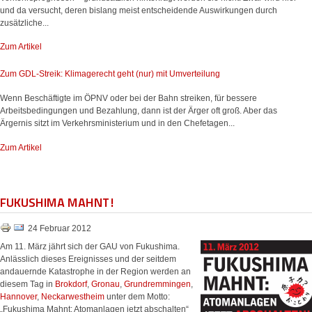
und da versucht, deren bislang meist entscheidende Auswirkungen durch
zusätzliche...
Zum Artikel
Zum GDL-Streik: Klimagerecht geht (nur) mit Umverteilung
Wenn Beschäftigte im ÖPNV oder bei der Bahn streiken, für bessere
Arbeitsbedingungen und Bezahlung, dann ist der Ärger oft groß. Aber das
Ärgernis sitzt im Verkehrsministerium und in den Chefetagen...
Zum Artikel
FUKUSHIMA MAHNT!
24 Februar 2012
Am 11. März jährt sich der GAU von Fukushima.
Anlässlich dieses Ereignisses und der seitdem
andauernde Katastrophe in der Region werden an
diesem Tag in
Brokdorf
,
Gronau
,
Grundremmingen
,
Hannover
,
Neckarwestheim
unter dem Motto:
„Fukushima Mahnt: Atomanlagen jetzt abschalten“