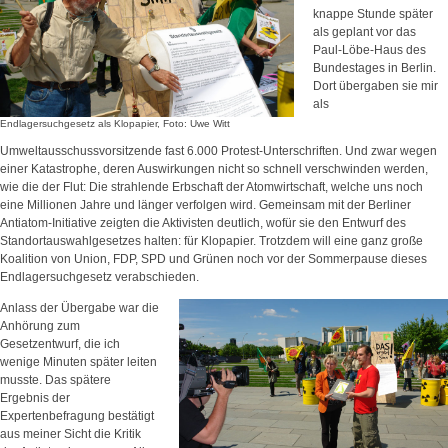
knappe Stunde später
als geplant vor das
Paul-Löbe-Haus des
Bundestages in Berlin.
Dort übergaben sie mir
als
Endlagersuchgesetz als Klopapier, Foto: Uwe Witt
Umweltausschussvorsitzende fast 6.000 Protest-Unterschriften. Und zwar wegen
einer Katastrophe, deren Auswirkungen nicht so schnell verschwinden werden,
wie die der Flut: Die strahlende Erbschaft der Atomwirtschaft, welche uns noch
eine Millionen Jahre und länger verfolgen wird. Gemeinsam mit der Berliner
Antiatom-Initiative zeigten die Aktivisten deutlich, wofür sie den Entwurf des
Standortauswahlgesetzes halten: für Klopapier. Trotzdem will eine ganz große
Koalition von Union, FDP, SPD und Grünen noch vor der Sommerpause dieses
Endlagersuchgesetz verabschieden.
Anlass der Übergabe war die
Anhörung zum
Gesetzentwurf, die ich
wenige Minuten später leiten
musste. Das spätere
Ergebnis der
Expertenbefragung bestätigt
aus meiner Sicht die Kritik