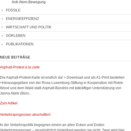
Anti-Atom-Bewegung
FOSSILE
ENERGIEEFFIZIENZ
WIRTSCHAFT UND POLITIK
GORLEBEN
PUBLIKATIONEN
NEUE BEITRÄGE
Asphalt-Protest à la carte
Die Asphalt-Protest-Karte ist endlich da! > Download und als A1-Print bestellen
<Herausgegeben von der Rosa-Luxemburg-Stiftung in Kooperation mit Robin
Wood und dem Wald-statt-Asphalt-Bündnis mit tatkräftiger Unterstützung von
Janna Aljets (Büro...
Zum Artikel
Verkehrsprognosen abschaffen!
In der Verkehrspolitik begegnen einem an allen Ecken und Enden
Verkehrsprognosen – grundsätzlich hinterfragt werden sie nicht. Zwar wird hier