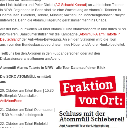
der Linksfraktion) und Peter Dickel (
AG Schacht Konrad
) an zahlreichen Tatorten
in NRW. Beginnend in Bonn sind sie eine Woche lang an Atommüll-Tatorten in
Oberhausen, Bielefeld, Herford, Münster, Aachen und Mönchengladbach/Rheydt
unterwegs. Denn die Atommülllagerung gerät immer mehr ins Chaos.
Auf der Info-Tour wollen wir über Atommüll und Atomtransporte in und durch NRW
informieren. Damit unterstützen wir die Kampagne „
Atommüll-Alarm: Tatorte in
Deutschland
“ der Anti-Atom-Bewegung. An einigen Stationen wird die Tour
auch von den Bundestagsabgeordneten Inge Höger und Andrej Hunko begleitet.
Trefft uns bei den Aktionen in den Fußgängerzonen oder auf den
Diskussionsveranstaltungen am Abend.
Atommüll-Alarm: Tatorte in NRW - alle Tour-Daten auf einen Blick:
Die SOKO ATOMMÜLL ermittelt
am:
20. Oktober am Tatort Bonn | 15:30
Bottlerplatz Veranstalter:
AntiAtomBonn
21. Oktober am Tatort Oberhausen |
15:30 Marktstr./Lothringerstr.
22. Oktober am Tatort Bielefeld |