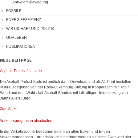
Anti-Atom-Bewegung
FOSSILE
ENERGIEEFFIZIENZ
WIRTSCHAFT UND POLITIK
GORLEBEN
PUBLIKATIONEN
NEUE BEITRÄGE
Asphalt-Protest à la carte
Die Asphalt-Protest-Karte ist endlich da! > Download und als A1-Print bestellen
<Herausgegeben von der Rosa-Luxemburg-Stiftung in Kooperation mit Robin
Wood und dem Wald-statt-Asphalt-Bündnis mit tatkräftiger Unterstützung von
Janna Aljets (Büro...
Zum Artikel
Verkehrsprognosen abschaffen!
In der Verkehrspolitik begegnen einem an allen Ecken und Enden
Verkehrsprognosen – grundsätzlich hinterfragt werden sie nicht. Zwar wird hier