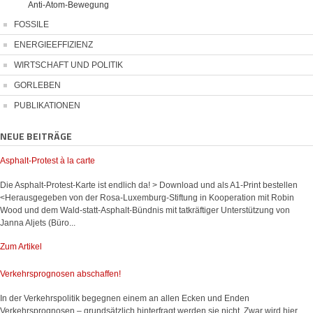
Anti-Atom-Bewegung
FOSSILE
ENERGIEEFFIZIENZ
WIRTSCHAFT UND POLITIK
GORLEBEN
PUBLIKATIONEN
NEUE BEITRÄGE
Asphalt-Protest à la carte
Die Asphalt-Protest-Karte ist endlich da! > Download und als A1-Print bestellen
<Herausgegeben von der Rosa-Luxemburg-Stiftung in Kooperation mit Robin
Wood und dem Wald-statt-Asphalt-Bündnis mit tatkräftiger Unterstützung von
Janna Aljets (Büro...
Zum Artikel
Verkehrsprognosen abschaffen!
In der Verkehrspolitik begegnen einem an allen Ecken und Enden
Verkehrsprognosen – grundsätzlich hinterfragt werden sie nicht. Zwar wird hier