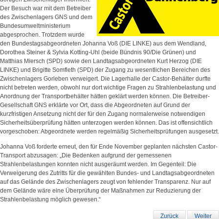
Der Besuch war mit dem Betreiber
des Zwischenlagers GNS und dem
Bundesumweltministerium
abgesprochen. Trotzdem wurde
den Bundestagsabgeordneten Johanna Voß (DIE LINKE) aus dem Wendland,
Dorothea Steiner & Sylvia Kotting-Uhl (beide Bündnis 90/Die Grünen) und
Matthias Miersch (SPD) sowie den Landtagsabgeordneten Kurt Herzog (DIE
LINKE) und Brigitte Somfleth (SPD) der Zugang zu wesentlichen Bereichen des
Zwischenlagers Gorleben verweigert. Die Lagerhalle der Castor-Behälter durfte
nicht betreten werden, obwohl nur dort wichtige Fragen zu Strahlenbelastung und
Anordnung der Transportbehälter hätten geklärt werden können. Die Betreiber-
Gesellschaft GNS erklärte vor Ort, dass die Abgeordneten auf Grund der
kurzfristigen Ansetzung nicht der für den Zugang normalerweise notwendigen
Sicherheitsüberprüfung hätten unterzogen werden können. Das ist offensichtlich
vorgeschoben: Abgeordnete werden regelmäßig Sicherheitsprüfungen ausgesetzt.
Johanna Voß forderte erneut, den für Ende November geplanten nächsten Castor-
Transport abzusagen: „Die Bedenken aufgrund der gemessenen
Strahlenbelastungen konnten nicht ausgeräumt werden. Im Gegenteil: Die
Verweigerung des Zutritts für die gewählten Bundes- und Landtagsabgeordneten
auf das Gelände des Zwischenlagers zeugt von fehlender Transparenz. Nur auf
dem Gelände wäre eine Überprüfung der Maßnahmen zur Reduzierung der
Strahlenbelastung möglich gewesen.“
Zurück
Weiter