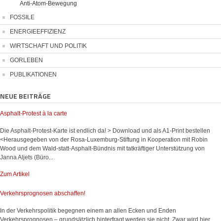
Anti-Atom-Bewegung
FOSSILE
ENERGIEEFFIZIENZ
WIRTSCHAFT UND POLITIK
GORLEBEN
PUBLIKATIONEN
NEUE BEITRÄGE
Asphalt-Protest à la carte
Die Asphalt-Protest-Karte ist endlich da! > Download und als A1-Print bestellen
<Herausgegeben von der Rosa-Luxemburg-Stiftung in Kooperation mit Robin
Wood und dem Wald-statt-Asphalt-Bündnis mit tatkräftiger Unterstützung von
Janna Aljets (Büro...
Zum Artikel
Verkehrsprognosen abschaffen!
In der Verkehrspolitik begegnen einem an allen Ecken und Enden
Verkehrsprognosen – grundsätzlich hinterfragt werden sie nicht. Zwar wird hier