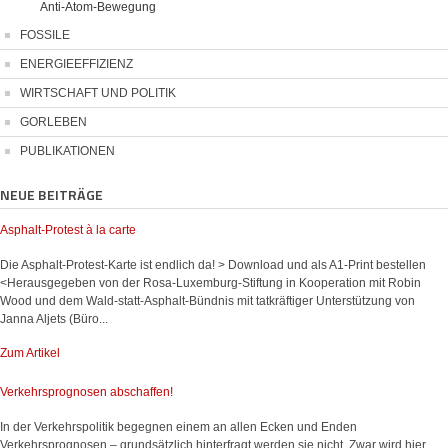
Anti-Atom-Bewegung
FOSSILE
ENERGIEEFFIZIENZ
WIRTSCHAFT UND POLITIK
GORLEBEN
PUBLIKATIONEN
NEUE BEITRÄGE
Asphalt-Protest à la carte
Die Asphalt-Protest-Karte ist endlich da! > Download und als A1-Print bestellen
<Herausgegeben von der Rosa-Luxemburg-Stiftung in Kooperation mit Robin
Wood und dem Wald-statt-Asphalt-Bündnis mit tatkräftiger Unterstützung von
Janna Aljets (Büro...
Zum Artikel
Verkehrsprognosen abschaffen!
In der Verkehrspolitik begegnen einem an allen Ecken und Enden
Verkehrsprognosen – grundsätzlich hinterfragt werden sie nicht. Zwar wird hier