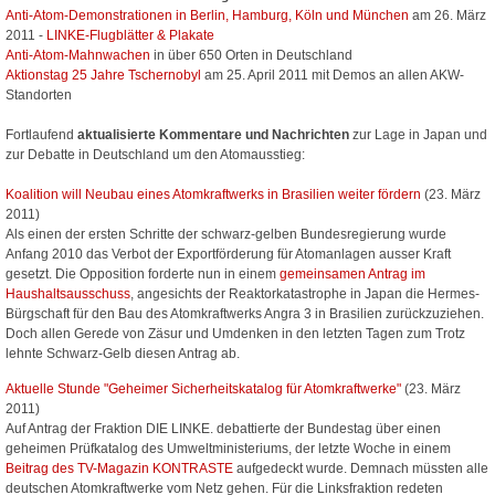
Anti-Atom-Demonstrationen in Berlin, Hamburg, Köln und München
am 26. März
2011 -
LINKE-Flugblätter & Plakate
Anti-Atom-Mahnwachen
in über 650 Orten in Deutschland
Aktionstag 25 Jahre Tschernobyl
am 25. April 2011 mit Demos an allen AKW-
Standorten
Fortlaufend
aktualisierte Kommentare und Nachrichten
zur Lage in Japan und
zur Debatte in Deutschland um den Atomausstieg:
Koalition will Neubau eines Atomkraftwerks in Brasilien weiter fördern
(23. März
2011)
Als einen der ersten Schritte der schwarz-gelben Bundesregierung wurde
Anfang 2010 das Verbot der Exportförderung für Atomanlagen ausser Kraft
gesetzt. Die Opposition forderte nun in einem
gemeinsamen Antrag im
Haushaltsausschuss
, angesichts der Reaktorkatastrophe in Japan die Hermes-
Bürgschaft für den Bau des Atomkraftwerks Angra 3 in Brasilien zurückzuziehen.
Doch allen Gerede von Zäsur und Umdenken in den letzten Tagen zum Trotz
lehnte Schwarz-Gelb diesen Antrag ab.
Aktuelle Stunde "Geheimer Sicherheitskatalog für Atomkraftwerke"
(23. März
2011)
Auf Antrag der Fraktion DIE LINKE. debattierte der Bundestag über einen
geheimen Prüfkatalog des Umweltministeriums, der letzte Woche in einem
Beitrag des TV-Magazin KONTRASTE
aufgedeckt wurde. Demnach müssten alle
deutschen Atomkraftwerke vom Netz gehen. Für die Linksfraktion redeten