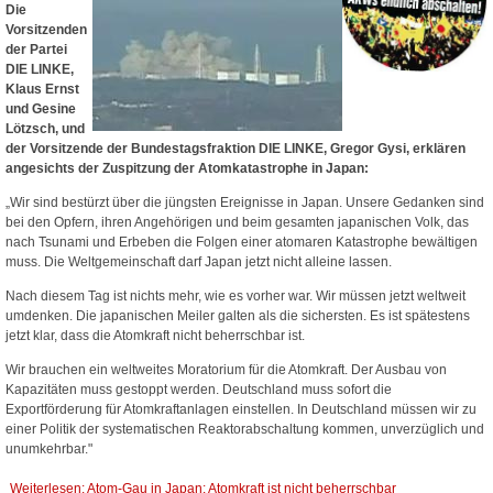
Die
Vorsitzenden
der Partei
DIE LINKE,
Klaus Ernst
und Gesine
Lötzsch, und
der Vorsitzende der Bundestagsfraktion DIE LINKE, Gregor Gysi, erklären
angesichts der Zuspitzung der Atomkatastrophe in Japan:
„Wir sind bestürzt über die jüngsten Ereignisse in Japan. Unsere Gedanken sind
bei den Opfern, ihren Angehörigen und beim gesamten japanischen Volk, das
nach Tsunami und Erbeben die Folgen einer atomaren Katastrophe bewältigen
muss. Die Weltgemeinschaft darf Japan jetzt nicht alleine lassen.
Nach diesem Tag ist nichts mehr, wie es vorher war. Wir müssen jetzt weltweit
umdenken. Die japanischen Meiler galten als die sichersten. Es ist spätestens
jetzt klar, dass die Atomkraft nicht beherrschbar ist.
Wir brauchen ein weltweites Moratorium für die Atomkraft. Der Ausbau von
Kapazitäten muss gestoppt werden. Deutschland muss sofort die
Exportförderung für Atomkraftanlagen einstellen. In Deutschland müssen wir zu
einer Politik der systematischen Reaktorabschaltung kommen, unverzüglich und
unumkehrbar."
Weiterlesen: Atom-Gau in Japan: Atomkraft ist nicht beherrschbar