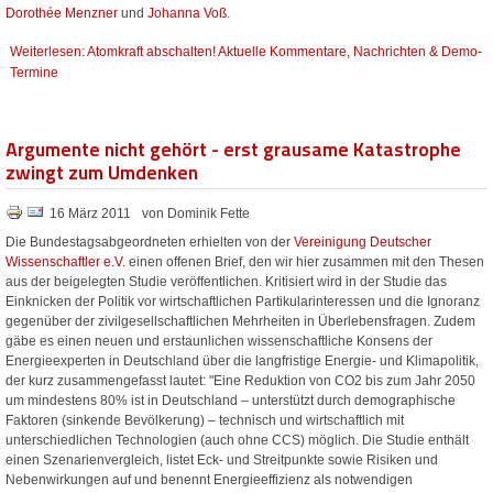
Dorothée Menzner
und
Johanna Voß
.
Weiterlesen: Atomkraft abschalten! Aktuelle Kommentare, Nachrichten & Demo-
Termine
Argumente nicht gehört - erst grausame Katastrophe
zwingt zum Umdenken
16 März 2011
von Dominik Fette
Die Bundestagsabgeordneten erhielten von der
Vereinigung Deutscher
Wissenschaftler e.V.
einen offenen Brief, den wir hier zusammen mit den Thesen
aus der beigelegten Studie veröffentlichen. Kritisiert wird in der Studie das
Einknicken der Politik vor wirtschaftlichen Partikularinteressen und die Ignoranz
gegenüber der zivilgesellschaftlichen Mehrheiten in Überlebensfragen. Zudem
gäbe es einen neuen und erstaunlichen wissenschaftliche Konsens der
Energieexperten in Deutschland über die langfristige Energie- und Klimapolitik,
der kurz zusammengefasst lautet: "Eine Reduktion von CO2 bis zum Jahr 2050
um mindestens 80% ist in Deutschland – unterstützt durch demographische
Faktoren (sinkende Bevölkerung) – technisch und wirtschaftlich mit
unterschiedlichen Technologien (auch ohne CCS) möglich. Die Studie enthält
einen Szenarienvergleich, listet Eck- und Streitpunkte sowie Risiken und
Nebenwirkungen auf und benennt Energieeffizienz als notwendigen