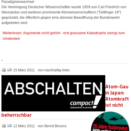
Paradigmenwechsel.
Die Vereinigung Deutscher Wissenschaftler wurde 1959 von Carl Friedrich von
Weizsäcker und weiteren prominente Atomwissenschaftlern ("Göttinger 18")
gegründet, die öffentlich gegen eine atomare Bewaffnung der Bundeswehr
aufgetreten sind.
Weiterlesen: Argumente nicht gehört - erst grausame Katastrophe zwingt zum
Umdenken
.
15 März 2011
von nachhaltig-links
Atom-Gau
in Japan:
Atomkraft
ist nicht
beherrschbar
12 März 2011
von Bernd Brouns