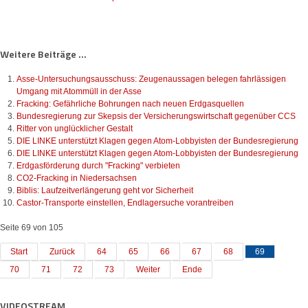
Weitere Beiträge ...
Asse-Untersuchungsausschuss: Zeugenaussagen belegen fahrlässigen
Umgang mit Atommüll in der Asse
Fracking: Gefährliche Bohrungen nach neuen Erdgasquellen
Bundesregierung zur Skepsis der Versicherungswirtschaft gegenüber CCS
Ritter von unglücklicher Gestalt
DIE LINKE unterstützt Klagen gegen Atom-Lobbyisten der Bundesregierung
DIE LINKE unterstützt Klagen gegen Atom-Lobbyisten der Bundesregierung
Erdgasförderung durch "Fracking" verbieten
CO2-Fracking in Niedersachsen
Biblis: Laufzeitverlängerung geht vor Sicherheit
Castor-Transporte einstellen, Endlagersuche vorantreiben
Seite 69 von 105
Start
Zurück
64
65
66
67
68
69
70
71
72
73
Weiter
Ende
VIDEOSTREAM