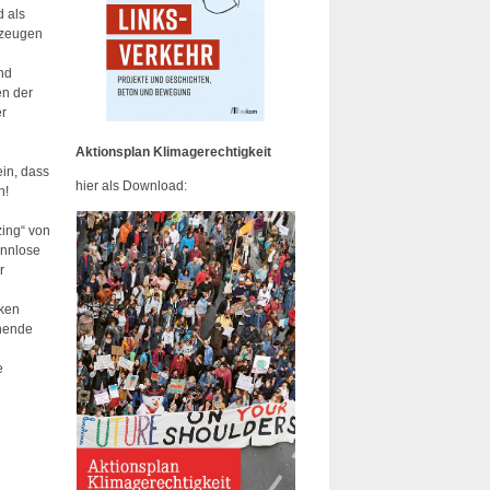
d als
rzeugen
und
en der
er
Aktionsplan Klimagerechtigkeit
ein, dass
hier als Download:
h!
zing“ von
innlose
r
cken
onende
e