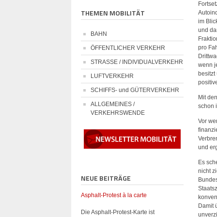
Fortse
THEMEN MOBILITÄT
Autoin
im Blic
und da
BAHN
Frakti
pro Fa
ÖFFENTLICHER VERKEHR
Drittw
STRASSE / INDIVIDUALVERKEHR
wenn je
besitzt
LUFTVERKEHR
positiv
SCHIFFS- und GÜTERVERKEHR
Mit den
ALLGEMEINES /
schon 
VERKEHRSWENDE
Vor we
finanzi
Verbre
und erg
Es sch
nicht 
NEUE BEITRÄGE
Bundes
Staats
Asphalt-Protest à la carte
konvent
Damit 
Die Asphalt-Protest-Karte ist
unverzi