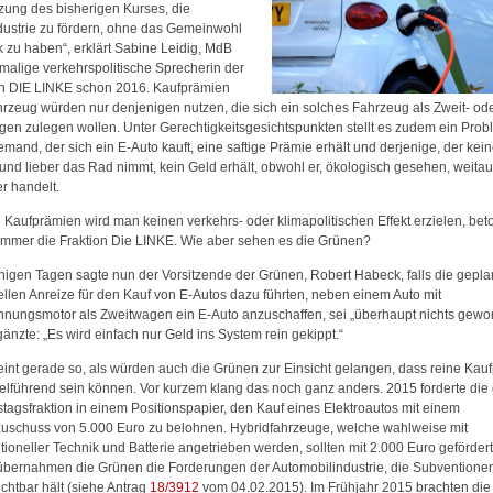
tzung des bisherigen Kurses, die
dustrie zu fördern, ohne das Gemeinwohl
k zu haben“, erklärt Sabine Leidig, MdB
malige verkehrspolitische Sprecherin der
on DIE LINKE schon 2016. Kaufprämien
hrzeug würden nur denjenigen nutzen, die sich ein solches Fahrzeug als Zweit- od
agen zulegen wollen. Unter Gerechtigkeitsgesichtspunkten stellt es zudem ein Prob
mand, der sich ein E-Auto kauft, eine saftige Prämie erhält und derjenige, der kei
 und lieber das Rad nimmt, kein Geld erhält, obwohl er, ökologisch gesehen, weita
er handelt.
 Kaufprämien wird man keinen verkehrs- oder klimapolitischen Effekt erzielen, bet
immer die Fraktion Die LINKE. Wie aber sehen es die Grünen?
nigen Tagen sagte nun der Vorsitzende der Grünen, Robert Habeck, falls die gepla
ellen Anreize für den Kauf von E-Autos dazu führten, neben einem Auto mit
nnungsmotor als Zweitwagen ein E-Auto anzuschaffen, sei „überhaupt nichts gew
änzte: „Es wird einfach nur Geld ins System rein gekippt.“
eint gerade so, als würden auch die Grünen zur Einsicht gelangen, dass reine Kau
zielführend sein können. Vor kurzem klang das noch ganz anders. 2015 forderte die
tagsfraktion in einem Positionspapier, den Kauf eines Elektroautos mit einem
zuschuss von 5.000 Euro zu belohnen. Hybridfahrzeuge, welche wahlweise mit
ioneller Technik und Batterie angetrieben werden, sollten mit 2.000 Euro geförder
übernahmen die Grünen die Forderungen der Automobilindustrie, die Subventionen
chtbar hält (siehe Antrag
18/3912
vom 04.02.2015). Im Frühjahr 2015 brachten di