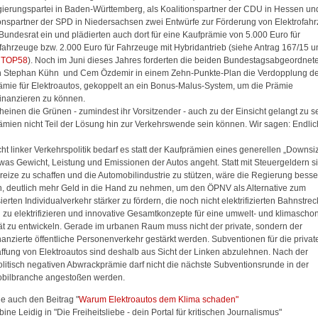
gierungspartei in Baden-Württemberg, als Koalitionspartner der CDU in Hessen un
ionspartner der SPD in Niedersachsen zwei Entwürfe zur Förderung von Elektrofah
Bundesrat ein und plädierten auch dort für eine Kaufprämie von 5.000 Euro für
ofahrzeuge bzw. 2.000 Euro für Fahrzeuge mit Hybridantrieb (siehe Antrag 167/15 
5
TOP58
). Noch im Juni dieses Jahres forderten die beiden Bundestagsabgeordnet
 Stephan Kühn und Cem Özdemir in einem Zehn-Punkte-Plan die Verdopplung d
ämie für Elektroautos, gekoppelt an ein Bonus-Malus-System, um die Prämie
inanzieren zu können.
einen die Grünen - zumindest ihr Vorsitzender - auch zu der Einsicht gelangt zu s
ämien nicht Teil der Lösung hin zur Verkehrswende sein können. Wir sagen: Endlic
ht linker Verkehrspolitik bedarf es statt der Kaufprämien eines generellen „Downsi
 was Gewicht, Leistung und Emissionen der Autos angeht. Statt mit Steuergeldern s
reize zu schaffen und die Automobilindustrie zu stützen, wäre die Regierung besse
n, deutlich mehr Geld in die Hand zu nehmen, um den ÖPNV als Alternative zum
ierten Individualverkehr stärker zu fördern, die noch nicht elektrifizierten Bahnstre
h zu elektrifizieren und innovative Gesamtkonzepte für eine umwelt- und klimasch
tät zu entwickeln. Gerade im urbanen Raum muss nicht der private, sondern der
nanzierte öffentliche Personenverkehr gestärkt werden. Subventionen für die privat
ffung von Elektroautos sind deshalb aus Sicht der Linken abzulehnen. Nach der
olitisch negativen Abwrackprämie darf nicht die nächste Subventionsrunde in der
bilbranche angestoßen werden.
he auch den Beitrag "
Warum Elektroautos dem Klima schaden"
ine Leidig in "Die Freiheitsliebe - dein Portal für kritischen Journalismus"