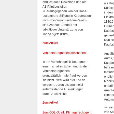
endlich da! > Download und als
als Re
A1-Print bestellen
Koalit
<Herausgegeben von der Rosa-
in den 
Luxemburg-Stiftung in Kooperation
Elektr
mit Robin Wood und dem Wald-
114/1
statt-Asphalt-Bündnis mit
Grünen
tatkräftiger Unterstützung von
Kaufpr
Janna Aljets (Büro...
gegenf
Nun sch
Zum Artikel
Kaufpr
Verkehrsprognosen abschaffen!
Aus Sic
Autos,
In der Verkehrspolitik begegnen
Kaufan
einem an allen Ecken und Enden
berate
Verkehrsprognosen –
motoris
grundsätzlich hinterfragt werden
endlic
sie nicht. Zwar wird hier und da
Mobili
versucht, deren bislang meist
unterfi
entscheidende Auswirkungen
Anscha
durch zusätzliche...
klimap
Automo
Zum Artikel
>> sie
von Sab
Zum GDL-Streik: Klimagerecht geht