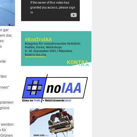
er gar
lem dar,
nes
us
onte
nten
onnen"
fprämien
 grüne
t werden.
 für
e Grünen