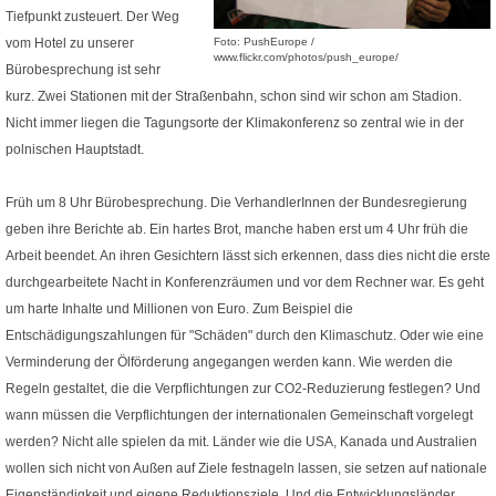
Tiefpunkt zusteuert. Der Weg
Foto: PushEurope /
vom Hotel zu unserer
www.flickr.com/photos/push_europe/
Bürobesprechung ist sehr
kurz. Zwei Stationen mit der Straßenbahn, schon sind wir schon am Stadion.
Nicht immer liegen die Tagungsorte der Klimakonferenz so zentral wie in der
polnischen Hauptstadt.
Früh um 8 Uhr Bürobesprechung. Die VerhandlerInnen der Bundesregierung
geben ihre Berichte ab. Ein hartes Brot, manche haben erst um 4 Uhr früh die
Arbeit beendet. An ihren Gesichtern lässt sich erkennen, dass dies nicht die erste
durchgearbeitete Nacht in Konferenzräumen und vor dem Rechner war. Es geht
um harte Inhalte und Millionen von Euro. Zum Beispiel die
Entschädigungszahlungen für "Schäden" durch den Klimaschutz. Oder wie eine
Verminderung der Ölförderung angegangen werden kann. Wie werden die
Regeln gestaltet, die die Verpflichtungen zur CO2-Reduzierung festlegen? Und
wann müssen die Verpflichtungen der internationalen Gemeinschaft vorgelegt
werden? Nicht alle spielen da mit. Länder wie die USA, Kanada und Australien
wollen sich nicht von Außen auf Ziele festnageln lassen, sie setzen auf nationale
Eigenständigkeit und eigene Reduktionsziele. Und die Entwicklungsländer