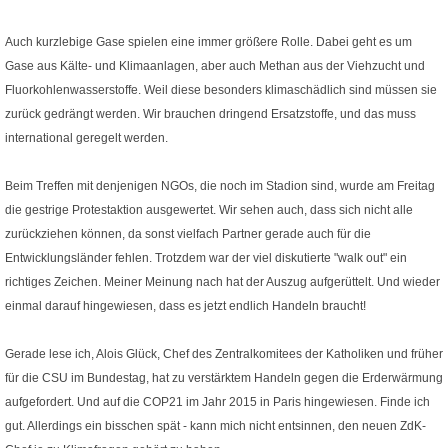
Auch kurzlebige Gase spielen eine immer größere Rolle. Dabei geht es um
Gase aus Kälte- und Klimaanlagen, aber auch Methan aus der Viehzucht und
Fluorkohlenwasserstoffe. Weil diese besonders klimaschädlich sind müssen sie
zurück gedrängt werden. Wir brauchen dringend Ersatzstoffe, und das muss
international geregelt werden.
Beim Treffen mit denjenigen NGOs, die noch im Stadion sind, wurde am Freitag
die gestrige Protestaktion ausgewertet. Wir sehen auch, dass sich nicht alle
zurückziehen können, da sonst vielfach Partner gerade auch für die
Entwicklungsländer fehlen. Trotzdem war der viel diskutierte "walk out" ein
richtiges Zeichen. Meiner Meinung nach hat der Auszug aufgerüttelt. Und wieder
einmal darauf hingewiesen, dass es jetzt endlich Handeln braucht!
Gerade lese ich, Alois Glück, Chef des Zentralkomitees der Katholiken und früher
für die CSU im Bundestag, hat zu verstärktem Handeln gegen die Erderwärmung
aufgefordert. Und auf die COP21 im Jahr 2015 in Paris hingewiesen. Finde ich
gut. Allerdings ein bisschen spät - kann mich nicht entsinnen, den neuen ZdK-