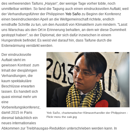
des verheerenden Taifuns „Haiyan“, der wenige Tage vorher tobte, noch
unmittelbar wirkten. So fand die Tagung auch einen eindrucksvollen Auftakt, weil
der Verhandlungsführer der Philippinen
Yeb Saño
zu Beginn der Konferenz
einen beeindruckenden Apell an die Weltgemeinschaft richtete, endlich
ernsthafte Schritte zu tun, um den Ausstoß von Klimakillern zum mindern. "Lasst
uns Warschau als den Ort in Erinnerung behalten, an dem wir diese Dummheit
gestoppt haben", so der Diplomat, der sich dafür inzwischen in einem
Hungerstreik befindet. Es weist viel darauf hin, dass Taifune durch die
Erderwärmung verstärkt werden.
Der eindrucksvolle
Auftakt steht im
gewissen Kontrast
zum
Inhalt der diesjährigen
Verhandlungen, die
kaum spektakuläre
Beschlüsse erwarten
lassen. Es handelt sich
quasi einmal mehr um
eine
Vorbereitungskonferenz,
damit 2015 in Paris
Yeb Saño, charismatischer Klimaverhandler der Philippinen -
Flickr moru the oak.jpg
diesmal tatsächlich ein
neues internationales
Abkommen zur Treibhausgas-Reduktion unterschrieben werden kann. In