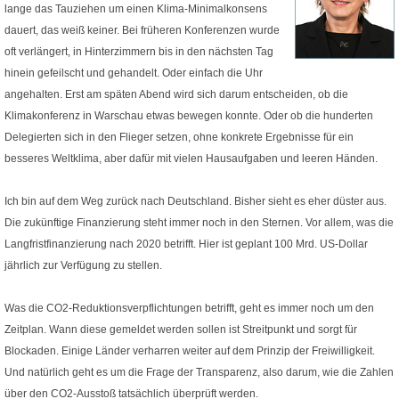
lange das Tauziehen um einen Klima-Minimalkonsens
dauert, das weiß keiner. Bei früheren Konferenzen wurde
oft verlängert, in Hinterzimmern bis in den nächsten Tag
hinein gefeilscht und gehandelt. Oder einfach die Uhr
angehalten. Erst am späten Abend wird sich darum entscheiden, ob die
Klimakonferenz in Warschau etwas bewegen konnte. Oder ob die hunderten
Delegierten sich in den Flieger setzen, ohne konkrete Ergebnisse für ein
besseres Weltklima, aber dafür mit vielen Hausaufgaben und leeren Händen.
Ich bin auf dem Weg zurück nach Deutschland. Bisher sieht es eher düster aus.
Die zukünftige Finanzierung steht immer noch in den Sternen. Vor allem, was die
Langfristfinanzierung nach 2020 betrifft. Hier ist geplant 100 Mrd. US-Dollar
jährlich zur Verfügung zu stellen.
Was die CO2-Reduktionsverpflichtungen betrifft, geht es immer noch um den
Zeitplan. Wann diese gemeldet werden sollen ist Streitpunkt und sorgt für
Blockaden. Einige Länder verharren weiter auf dem Prinzip der Freiwilligkeit.
Und natürlich geht es um die Frage der Transparenz, also darum, wie die Zahlen
über den CO2-Ausstoß tatsächlich überprüft werden.