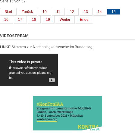
Seite 15 von 52
Start
Zurück
10
11
12
13
14
15
16
17
18
19
Weiter
Ende
VIDEOSTREAM
LINKE Stimmen zur Nachhaltigkeitswoche im Bundestag